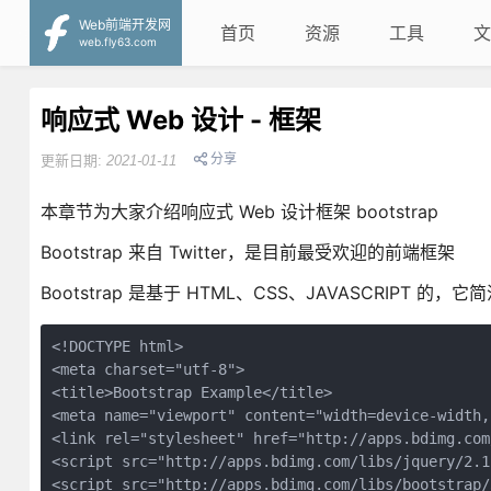
Web前端开发网
首页
资源
工具
文
web.fly63.com
响应式 Web 设计 - 框架
分享
更新日期:
2021-01-11
本章节为大家介绍响应式 Web 设计框架 bootstrap
Bootstrap 来自 Twitter，是目前最受欢迎的前端框架
Bootstrap 是基于 HTML、CSS、JAVASCRIPT 的
<!DOCTYPE html>

<meta charset="utf-8">

<title>Bootstrap Example</title>

<meta name="viewport" content="width=device-width,
<link rel="stylesheet" href="http://apps.bdimg.com
<script src="http://apps.bdimg.com/libs/jquery/2.1
<script src="http://apps.bdimg.com/libs/bootstrap/