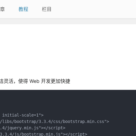
章
教程
栏目
，它简洁灵活，使得 Web 开发更加快捷
 initial-scale=1">

/libs/bootstrap/3.3.4/css/bootstrap.min.css">

.4/jquery.min.js"></script>

3.3.4/js/bootstrap.min.js"></script>
