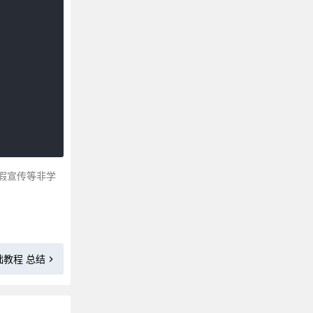
CSS 表格
CSS 盒子模型
CSS 边框 border
CSS 轮廓 outline
CSS 外边距 margin
CSS 内边距 padding
CSS 尺寸 Dimension
CSS 定位 ( positioning )
CSS display显示 -visibility可见
假宣传等非学
CSS 浮动 ( float )
CSS 布局 - Overflow
CSS 布局-水平/垂直对齐
CSS 选择器
础教程 总结
CSS 嵌套选择器
CSS 组合选择器
CSS 属性选择器