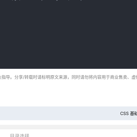
业指导。分享/转载时请标明原文来源，同时请勿将内容用于商业售卖、虚
CSS 基
目录选择