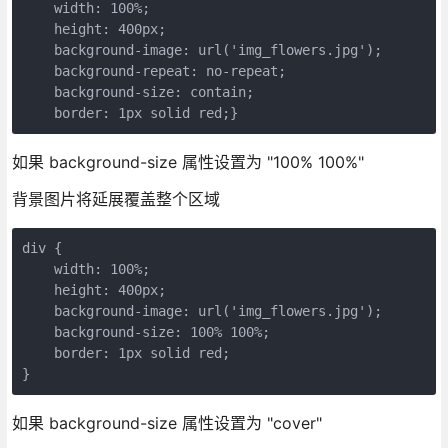
    width: 100%;

    height: 400px;    

    background-image: url('img_flowers.jpg');    

    background-repeat: no-repeat;    

    background-size: contain;

    border: 1px solid red;}
如果 background-size 属性设置为 "100% 100%"
背景图片将延展覆盖整个区域
div {

    width: 100%;

    height: 400px;    

    background-image: url('img_flowers.jpg');    

    background-size: 100% 100%;

    border: 1px solid red;

}
如果 background-size 属性设置为 "cover"