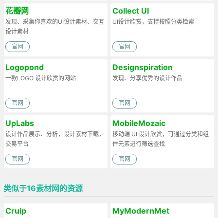
花瓣网
Collect UI
发现、采集你喜欢的UI设计素材、交互
UI设计欣赏，支持按照分类检索
设计素材
官网
官网
Logopond
Designspiration
一款LOGO 设计欣赏的网站
发现、分享优秀的设计作品
官网
官网
UpLabs
MobileMozaic
设计作品展示、分析，设计素材下载，
移动端 UI 设计欣赏，可通过分类和组
交易平台
件元素进行筛选查找
官网
官网
类似于16素材网的资源
Cruip
MyModernMet