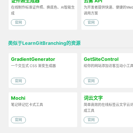
证件照生成器
云雾 API
在线制作标准证件照、换底色、AI智能生
为开发者提供快速、便捷的Web 
成
调用方案
官网
官网
类似于LearnGitBranching的资源
GradientGenerator
GetSiteControl
一个交互式 CSS 渐变生成器
给你的网站添加访客互动小工
官网
官网
Mochi
词云文字
笔记转记忆卡式工具
简单高效的在线标签云文字云
成工具
官网
官网