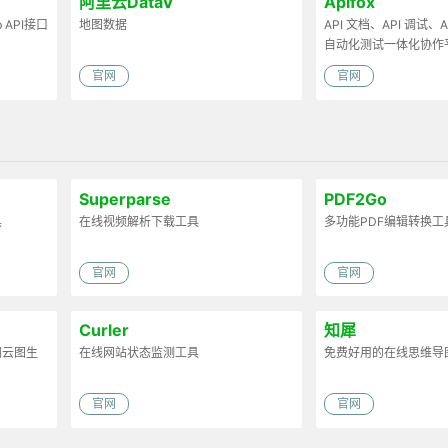
阿里云DataV
Apifox
API接口
地图数据
API 文档、API 调试、AP
自动化测试一体化协作
官网
官网
Superparse
PDF2Go
具
在线视频解析下载工具
多功能PDF编辑转换工
官网
官网
Curler
知犀
词云图生
在线网站状态监测工具
免费好用的在线思维导
官网
官网