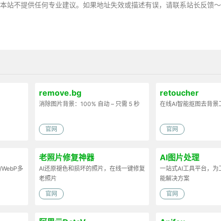
，本站不提供任何专业建议。如果地址失效或描述有误，请联系站长反馈
remove.bg
retoucher
消除图片背景：100% 自动 – 只需 5 秒
在线AI智能抠图去背景
官网
官网
老照片修复神器
AI图片处理
/WebP多
AI还原褪色和损坏的照片，在线一键修复
一站式AI工具平台，
老照片
能解决方案
官网
官网