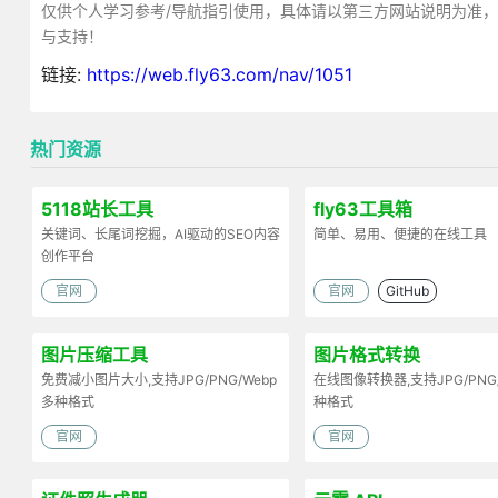
仅供个人学习参考/导航指引使用，具体请以第三方网站说明为准
与支持！
链接:
https://web.fly63.com/nav/1051
热门资源
5118站长工具
fly63工具箱
关键词、长尾词挖掘，AI驱动的SEO内容
简单、易用、便捷的在线工具
创作平台
官网
官网
GitHub
图片压缩工具
图片格式转换
免费减小图片大小,支持JPG/PNG/Webp
在线图像转换器,支持JPG/PNG
多种格式
种格式
官网
官网