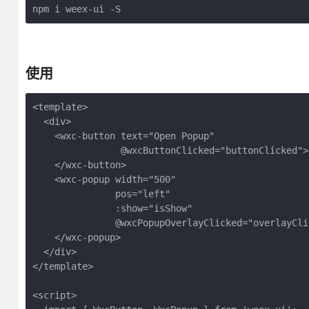
npm i weex-ui -S
使用
<template>

  <div>

    <wxc-button text="Open Popup"

                @wxcButtonClicked="buttonClicked">

    </wxc-button>

    <wxc-popup width="500"

               pos="left"

               :show="isShow"

               @wxcPopupOverlayClicked="overlayClic
    </wxc-popup>

  </div>

</template>

<script>
