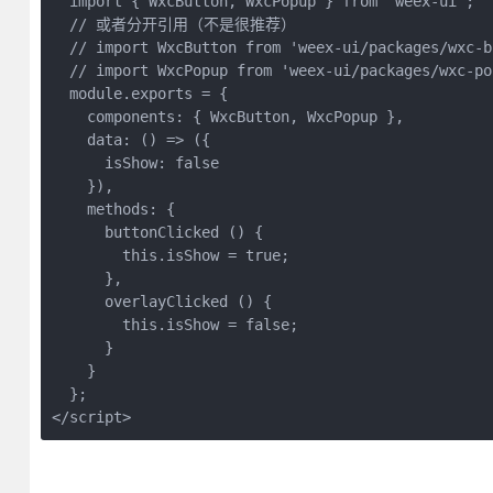
  import { WxcButton, WxcPopup } from 'weex-ui';

  // 或者分开引用（不是很推荐）

  // import WxcButton from 'weex-ui/packages/wxc-bu
  // import WxcPopup from 'weex-ui/packages/wxc-pop
  module.exports = {

    components: { WxcButton, WxcPopup },

    data: () => ({

      isShow: false

    }),

    methods: {

      buttonClicked () {

        this.isShow = true;

      },

      overlayClicked () {

        this.isShow = false;

      }

    }

  };

</script>