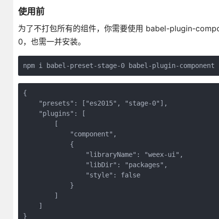
使用前
为了不打包所有的组件，你需要使用 babel-plugin-compo
0，也需一并安装。
npm i babel-preset-stage-0 babel-plugin-component 
{

    "presets": ["es2015", "stage-0"],

    "plugins": [

        [

            "component",

            {

                "libraryName": "weex-ui",

                "libDir": "packages",

                "style": false

            }

        ]

    ]

}