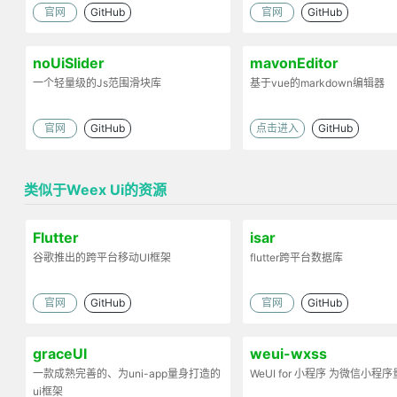
官网
GitHub
官网
GitHub
noUiSlider
mavonEditor
一个轻量级的Js范围滑块库
基于vue的markdown编辑器
官网
GitHub
点击进入
GitHub
类似于Weex Ui的资源
Flutter
isar
谷歌推出的跨平台移动UI框架
flutter跨平台数据库
官网
GitHub
官网
GitHub
graceUI
weui-wxss
一款成熟完善的、为uni-app量身打造的
WeUI for 小程序 为微信小程
ui框架