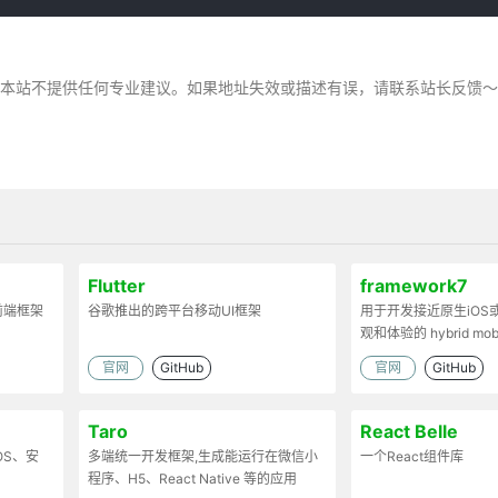
，本站不提供任何专业建议。如果地址失效或描述有误，请联系站长反馈
Flutter
framework7
前端框架
谷歌推出的跨平台移动UI框架
用于开发接近原生iOS或A
观和体验的 hybrid mobi
apps
官网
GitHub
官网
GitHub
Taro
React Belle
OS、安
多端统一开发框架,生成能运行在微信小
一个React组件库
程序、H5、React Native 等的应用