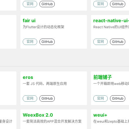
官网
GitHub
官网
GitHub
fair ui
react-native-ui-
为Flutter设计的动态化框架
React Native的UI
官网
GitHub
官网
GitHub
eros
前端铺子
一套 JS 代码，两端原生应用
一个开箱即用web移动
官网
GitHub
官网
GitHub
WeexBox 2.0
weui+
序量身设计
一套简洁高效的APP混合开发解决方案
在weui和zepto基础