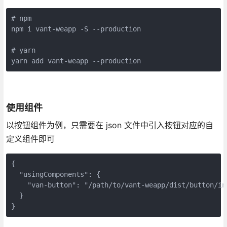
# npm

npm i vant-weapp -S --production

# yarn

yarn add vant-weapp --production
使用组件
以按钮组件为例，只需要在 json 文件中引入按钮对应的自
定义组件即可
{

  "usingComponents": {

    "van-button": "/path/to/vant-weapp/dist/button/ind
  }
