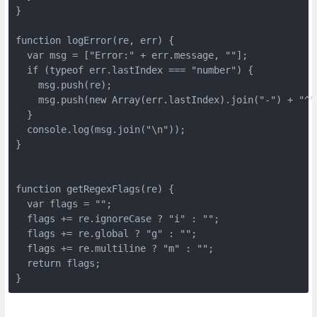
}

function logError(re, err) {

  var msg = ["Error:" + err.message, ""];

  if (typeof err.lastIndex === "number") {

    msg.push(re);

    msg.push(new Array(err.lastIndex).join("-") + "^")
  }

  console.log(msg.join("\n"));

}

function getRegexFlags(re) {

  var flags = "";

  flags += re.ignoreCase ? "i" : "";

  flags += re.global ? "g" : "";

  flags += re.multiline ? "m" : "";

  return flags;

}