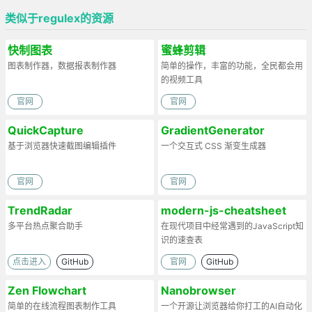
类似于regulex的资源
快制图表
蜜蜂剪辑
图表制作器，数据报表制作器
简单的操作，丰富的功能，全民都会用
的视频工具
官网
官网
QuickCapture
GradientGenerator
基于浏览器快速截图编辑插件
一个交互式 CSS 渐变生成器
官网
官网
TrendRadar
modern-js-cheatsheet
多平台热点聚合助手
在现代项目中经常遇到的JavaScript知
识的速查表
点击进入
GitHub
官网
GitHub
Zen Flowchart
Nanobrowser
简单的在线流程图表制作工具
一个开源让浏览器给你打工的AI自动化