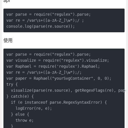
api
var parse = require("regulex").parse;

var re = /var\s+([a-zA-Z_]\w*);/ ;

console.log(parse(re.source));
使用
var parse = require("regulex").parse;

var visualize = require("regulex").visualize;

var Raphael = require('regulex').Raphael;

var re = /var\s+([a-zA-Z_]\w*);/;

var paper = Raphael("yourSvgContainer", 0, 0);

try {

  visualize(parse(re.source), getRegexFlags(re), paper
} catch(e) {

  if (e instanceof parse.RegexSyntaxError) {

    logError(re, e);

  } else {

    throw e;

  }
