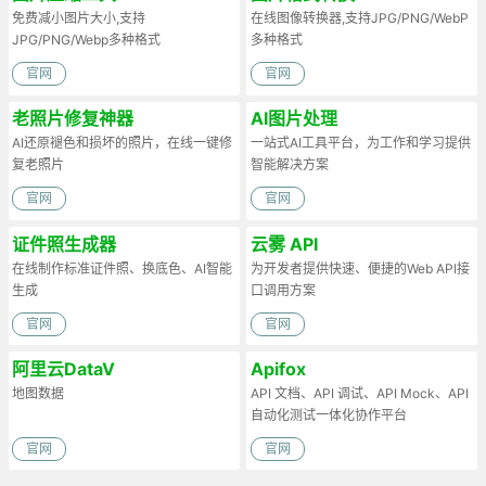
免费减小图片大小,支持
在线图像转换器,支持JPG/PNG/WebP
JPG/PNG/Webp多种格式
多种格式
官网
官网
老照片修复神器
AI图片处理
AI还原褪色和损坏的照片，在线一键修
一站式AI工具平台，为工作和学习提供
复老照片
智能解决方案
官网
官网
证件照生成器
云雾 API
在线制作标准证件照、换底色、AI智能
为开发者提供快速、便捷的Web API接
生成
口调用方案
官网
官网
阿里云DataV
Apifox
地图数据
API 文档、API 调试、API Mock、API
自动化测试一体化协作平台
官网
官网