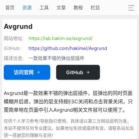
首页
资源
工具
文章
教程
栏目
Avgrund
网站地址:
https://lab.hakim.se/avgrund/
GitHub:
https://github.com/hakimel/Avgrund
描述信息:
一款效果不错的弹出层插件
访问官网
GitHub
Avgrund是一款效果不错的弹出层插件，层弹出的同时页面
模糊并后退，弹出的层支持按ESC关闭和点击背景关闭，只
需简单地在页面中引入Avgrund相关文件就可以使用了。
仅供个人学习参考/导航指引使用，具体请以第三方网站说明为准，
本站不提供任何专业建议。如果地址失效或描述有误，请联系站长反
馈～感谢您的理解与支持！