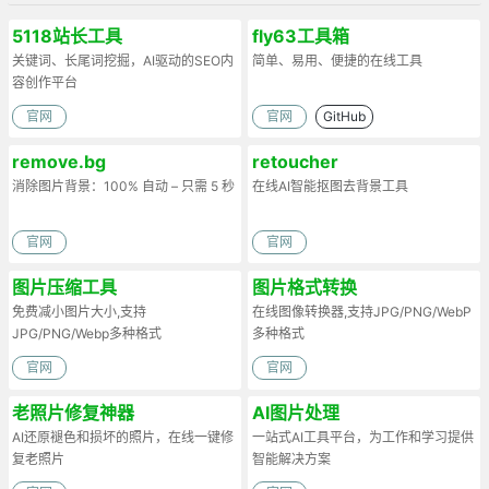
5118站长工具
fly63工具箱
关键词、长尾词挖掘，AI驱动的SEO内
简单、易用、便捷的在线工具
容创作平台
官网
官网
GitHub
remove.bg
retoucher
消除图片背景：100% 自动 – 只需 5 秒
在线AI智能抠图去背景工具
官网
官网
图片压缩工具
图片格式转换
免费减小图片大小,支持
在线图像转换器,支持JPG/PNG/WebP
JPG/PNG/Webp多种格式
多种格式
官网
官网
老照片修复神器
AI图片处理
AI还原褪色和损坏的照片，在线一键修
一站式AI工具平台，为工作和学习提供
复老照片
智能解决方案