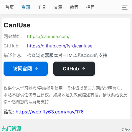
首页
资源
工具
文章
教程
栏目
CanIUse
网站地址:
https://caniuse.com/
GitHub:
https://github.com/fyrd/caniuse
描述信息:
检查浏览器版本对HTML5和CSS3的支持
访问官网
GitHub
仅供个人学习参考/导航指引使用，具体请以第三方网站说明为准，
本站不提供任何专业建议。如果地址失效或描述有误，请联系站长反
馈～感谢您的理解与支持！
链接:
https://web.fly63.com/nav/176
热门资源
更多»