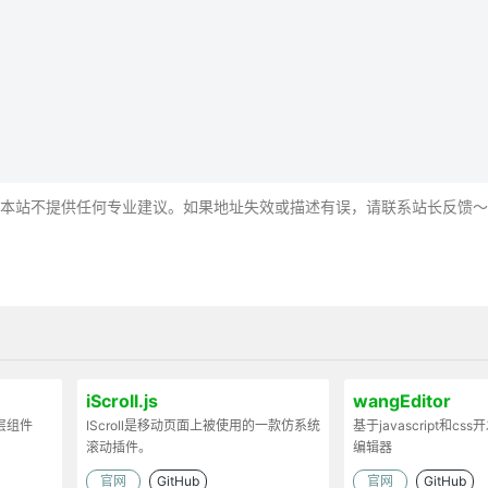
，本站不提供任何专业建议。如果地址失效或描述有误，请联系站长反馈
iScroll.js
wangEditor
弹层组件
IScroll是移动页面上被使用的一款仿系统
基于javascript和cs
滚动插件。
编辑器
官网
GitHub
官网
GitHub