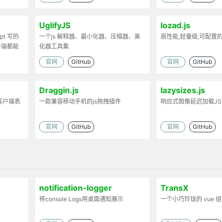
UglifyJS
lozad.js
ipt 写的
一个js 解释器、最小化器、压缩器、美
高性能,轻量级,可配置
务端都能
化器工具集
官网
GitHub
官网
GitHub
Draggin.js
lazysizes.js
客户端表
一款兼容移动手机的js拖拽插件
响应式图像延迟加载J
官网
GitHub
官网
GitHub
notification-logger
TransX
将console Logs用桌面通知展示
一个小巧玲珑的 vue 