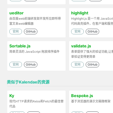
ueditor
highlight
由百度web前端研发部开发所见即所得
Highlight.js 是一个用 JavaScr
富文本web编辑器
代码高亮插件，在客户端和服
工作。
官网
GitHub
官网
GitHub
Sortable.js
validate.js
简单灵活的 JavaScript 拖放排序插件
表单提供了强大的验证功能,让
单验证变得更简单
官网
GitHub
官网
GitHub
类似于Kalendae的资源
Ky
Bespoke.js
现代HTTP请求的Axios和Fetch的最佳替
基于浏览器的演示文稿微框架
代品