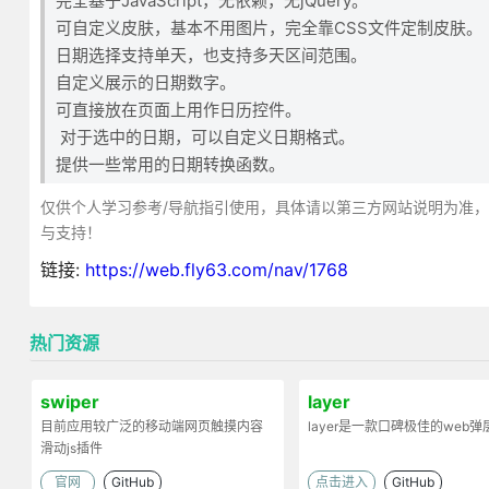
完全基于JavaScript，无依赖，无jQuery。
可自定义皮肤，基本不用图片，完全靠CSS文件定制皮肤。
日期选择支持单天，也支持多天区间范围。
自定义展示的日期数字。
可直接放在页面上用作日历控件。
对于选中的日期，可以自定义日期格式。
提供一些常用的日期转换函数。
仅供个人学习参考/导航指引使用，具体请以第三方网站说明为准
与支持！
链接:
https://web.fly63.com/nav/1768
热门资源
swiper
layer
目前应用较广泛的移动端网页触摸内容
layer是一款口碑极佳的web
滑动js插件
官网
GitHub
点击进入
GitHub