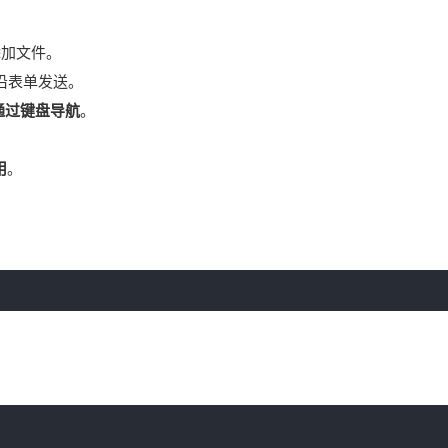
。
​添加文件。
并沿表单发送。
通过键盘导航
。
用
。