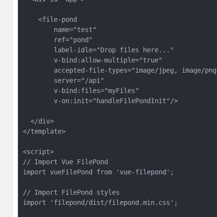
    <file-pond

        name="test"

        ref="pond"

        label-idle="Drop files here..."

        v-bind:allow-multiple="true"

        accepted-file-types="image/jpeg, image/png"
        server="/api"

        v-bind:files="myFiles"

        v-on:init="handleFilePondInit"/>

  </div>

</template>

<script>

// Import Vue FilePond

import vueFilePond from 'vue-filepond';

// Import FilePond styles

import 'filepond/dist/filepond.min.css';
