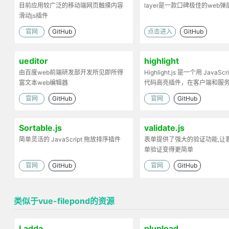
目前应用较广泛的移动端网页触摸内容
layer是一款口碑极佳的web
滑动js插件
官网
GitHub
点击进入
GitHub
ueditor
highlight
由百度web前端研发部开发所见即所得
Highlight.js 是一个用 JavaScr
富文本web编辑器
代码高亮插件，在客户端和服
工作。
官网
GitHub
官网
GitHub
Sortable.js
validate.js
简单灵活的 JavaScript 拖放排序插件
表单提供了强大的验证功能,让
单验证变得更简单
官网
GitHub
官网
GitHub
类似于vue-filepond的资源
Ladda
plupload