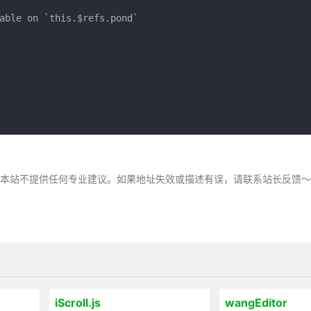
able on `this.$refs.pond`

，本站不提供任何专业建议。如果地址失效或描述有误，请联系站长反馈
iScroll.js
wangEditor