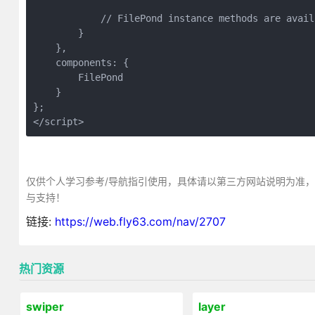
            // FilePond instance methods are avail
        }

    },

    components: {

        FilePond

    }

};

</script>
仅供个人学习参考/导航指引使用，具体请以第三方网站说明为准
与支持！
链接:
https://web.fly63.com/nav/2707
热门资源
swiper
layer