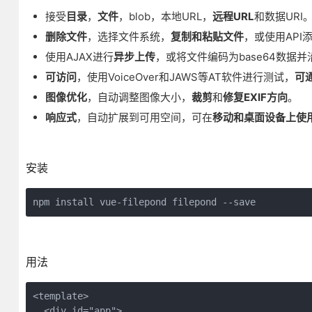
接受
目录
，
文件
，blob，本地URL，
远程URL
和数据URI
删除文件
，选择文件系统，
复制和粘贴文件
，或使用API​
使用AJAX进行
异步上传
，或将文件编码为base64数据
可访问
，使用VoiceOver和JAWS等AT软件进行测试，
可
图像优化
，自动调整图像大小，
裁剪
和
修复EXIF方向
。
响应式
，自动扩展到可用空间，可在
移动和桌面设备上使
安装
npm install vue-filepond filepond --save
用法
<template>

  <div id="app">
