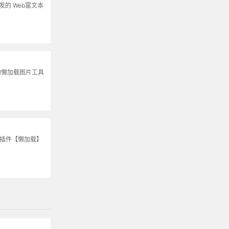
s开发的 Web富文本
的懒加载图片工具
S插件【懒加载】