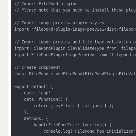
// Import FilePond plugins

// Please note that you need to install these plug
// Import image preview plugin styles

import 'filepond-plugin-image-preview/dist/filepon
// Import image preview and file type validation pl
import FilePondPluginFileValidateType from 'filepo
import FilePondPluginImagePreview from 'filepond-p
// Create component

const FilePond = vueFilePond(FilePondPluginFileVal
export default {

    name: 'app',

    data: function() {

        return { myFiles: ['cat.jpeg'] };

    },

    methods: {

        handleFilePondInit: function() {

            console.log('FilePond has initialized')