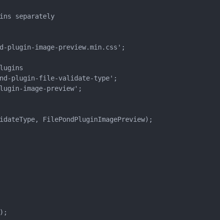
ins separately

d-plugin-image-preview.min.css';

ugins

nd-plugin-file-validate-type';

lugin-image-preview';

idateType, FilePondPluginImagePreview);

;
