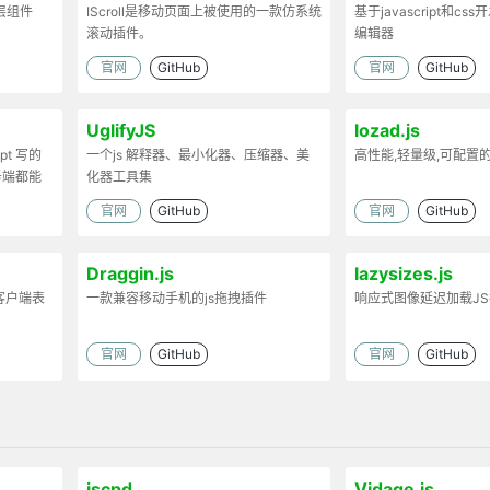
弹层组件
IScroll是移动页面上被使用的一款仿系统
基于javascript和cs
滚动插件。
编辑器
官网
GitHub
官网
GitHub
UglifyJS
lozad.js
ipt 写的
一个js 解释器、最小化器、压缩器、美
高性能,轻量级,可配置
务端都能
化器工具集
官网
GitHub
官网
GitHub
Draggin.js
lazysizes.js
客户端表
一款兼容移动手机的js拖拽插件
响应式图像延迟加载J
官网
GitHub
官网
GitHub
jscpd
Vidage.js