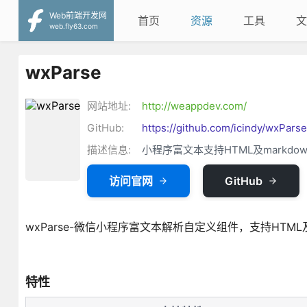
Web前端开发网
首页
资源
工具
文
web.fly63.com
wxParse
网站地址:
http://weappdev.com/
GitHub:
https://github.com/icindy/wxParse
描述信息:
小程序富文本支持HTML及markdo
访问官网
GitHub
wxParse-微信小程序富文本解析自定义组件，支持HTML及
特性