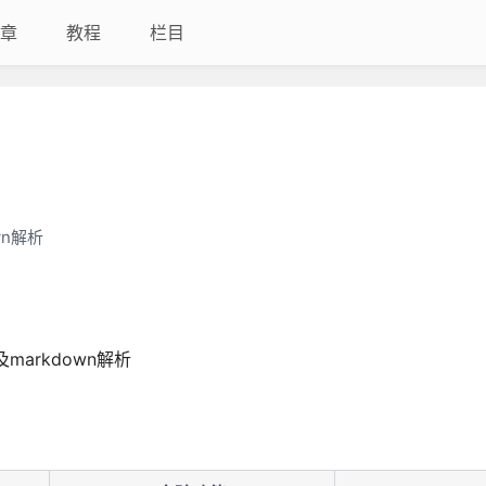
章
教程
栏目
wn解析
markdown解析