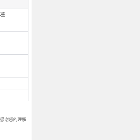
e标签
～感谢您的理解