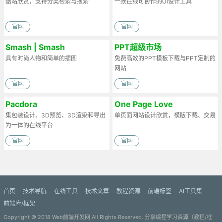
酷站欣赏，支持分类检索与搜索
一款在线可协作的UI设计工具
官网
官网
Smash | Smash
PPT超级市场
Illustrations
具有时尚人物和简单的插图
免费高效的PPT模板下载与PPT定制的
网站
官网
官网
Pacdora
One Page Love
集包装设计、3D预览、3D渲染和导出
单页面网站设计欣赏，模版下载、交易
为一体的在线平台
官网
官网
首页
技术导航
在线工具
技术文章
教程资源
前端标签
AI工具集
前端库/框架