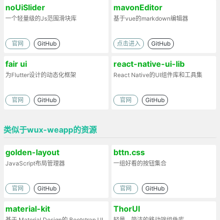
noUiSlider
mavonEditor
一个轻量级的Js范围滑块库
基于vue的markdown编辑器
官网
GitHub
点击进入
GitHub
fair ui
react-native-ui-lib
为Flutter设计的动态化框架
React Native的UI组件库和工具集
官网
GitHub
官网
GitHub
类似于wux-weapp的资源
golden-layout
bttn.css
JavaScript布局管理器
一组好看的按钮集合
官网
GitHub
官网
GitHub
material-kit
ThorUI
基于 Material Design的 Bootstrap UI
轻量、简洁的移动端组件库