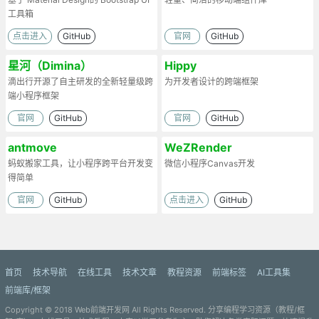
工具箱
点击进入
GitHub
官网
GitHub
星河（Dimina）
Hippy
滴出行开源了自主研发的全新轻量级跨
为开发者设计的跨端框架
端小程序框架
官网
GitHub
官网
GitHub
antmove
WeZRender
蚂蚁搬家工具，让小程序跨平台开发变
微信小程序Canvas开发
得简单
官网
GitHub
点击进入
GitHub
首页
技术导航
在线工具
技术文章
教程资源
前端标签
AI工具集
前端库/框架