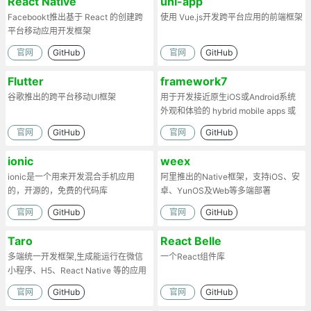
React Native
uni-app
Facebookt推出基于 React 的创建跨
使用 Vue.js开发跨平台应用的前端框架
平台移动应用开发框架
官网
GitHub
官网
GitHub
Flutter
framework7
谷歌推出的跨平台移动UI框架
用于开发接近原生iOS或Android系统
外观和体验的 hybrid mobile apps 或
web apps
官网
GitHub
官网
GitHub
ionic
weex
ionic是一个用来开发混合手机应用
阿里推出的Native框架，支持iOS、安
的，开源的，免费的代码库
卓、YunOS及Web等多端部署
官网
GitHub
官网
GitHub
Taro
React Belle
多端统一开发框架,生成能运行在微信
一个React组件库
小程序、H5、React Native 等的应用
官网
GitHub
官网
GitHub