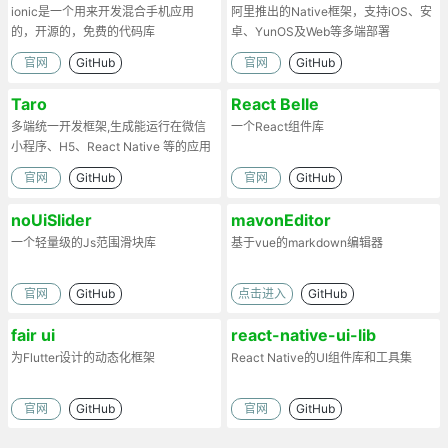
ionic是一个用来开发混合手机应用
阿里推出的Native框架，支持iOS、安
的，开源的，免费的代码库
卓、YunOS及Web等多端部署
官网
GitHub
官网
GitHub
Taro
React Belle
多端统一开发框架,生成能运行在微信
一个React组件库
小程序、H5、React Native 等的应用
官网
GitHub
官网
GitHub
noUiSlider
mavonEditor
一个轻量级的Js范围滑块库
基于vue的markdown编辑器
官网
GitHub
点击进入
GitHub
fair ui
react-native-ui-lib
为Flutter设计的动态化框架
React Native的UI组件库和工具集
官网
GitHub
官网
GitHub