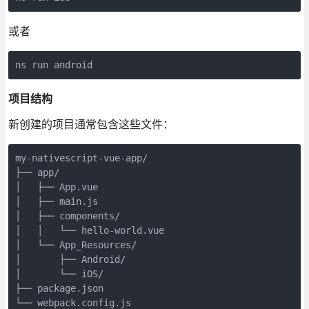
或者
ns run android
项目结构
新创建的项目通常包含这些文件：
my-nativescript-vue-app/

├── app/

│   ├── App.vue

│   ├── main.js

│   ├── components/

│   │   └── hello-world.vue

│   └── App_Resources/

│       ├── Android/

│       └── iOS/

├── package.json

└── webpack.config.js