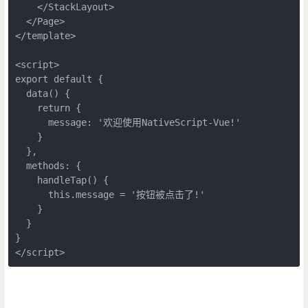
    </StackLayout>

  </Page>

</template>

<script>

export default {

  data() {

    return {

      message: '欢迎使用NativeScript-Vue!'

    }

  },

  methods: {

    handleTap() {

      this.message = '按钮被点击了!'

    }

  }

}

</script>