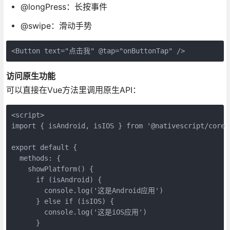
@longPress：长按事件
@swipe：滑动手势
<Button text="点击我" @tap="onButtonTap" />
访问原生功能
可以直接在Vue方法里调用原生API：
<script>

import { isAndroid, isIOS } from '@nativescript/core'

export default {

  methods: {

    showPlatform() {

      if (isAndroid) {

        console.log('这是Android应用')

      } else if (isIOS) {

        console.log('这是iOS应用')

      }
