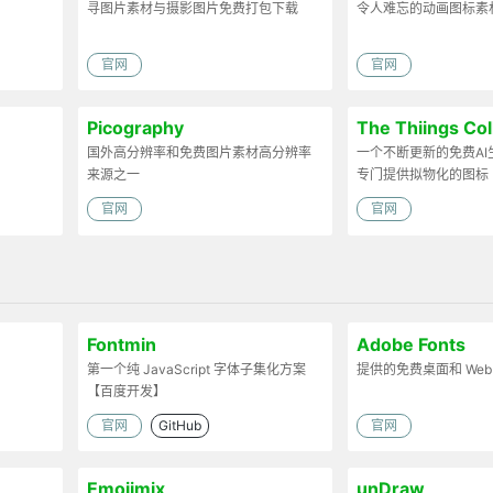
寻图片素材与摄影图片免费打包下载
令人难忘的动画图标素
官网
官网
Picography
The Thiings Col
国外高分辨率和免费图片素材高分辨率
一个不断更新的免费AI
来源之一
专门提供拟物化的图标
官网
官网
Fontmin
Adobe Fonts
第一个纯 JavaScript 字体子集化方案
提供的免费桌面和 Web
【百度开发】
官网
GitHub
官网
Emojimix
unDraw