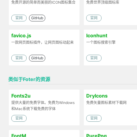
免费开源的简单而美丽的ICON图标集合
免费世界顶级图标库
官网
GitHub
官网
favico.js
Iconhunt
一款网页图标插件，让网页图标动起来
一个图标搜索引擎
官网
GitHub
官网
类似于Foter的资源
Fonts2u
DryIcons
提供大量的免费字体。免费为Windows
免费矢量图标素材下载网
和Mac系统下载免费的字体
官网
官网
FontM
PurePng