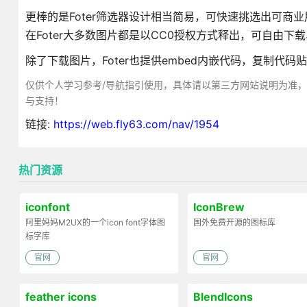
更棒的是Foter筛选器设计相当简易，可快速挑选出可
在Foter大多数图片都是以CC0授权方式释出，可自由下
除了下载图片，Foter也提供embed内嵌代码，复制代
仅供个人学习参考/导航指引使用，具体请以第三方网站说明为准
与支持！
链接:
https://web.fly63.com/nav/1954
热门资源
iconfont
IconBrew
阿里妈妈M2UX的一个icon font字体图
国外免费开源的图标库
标字库
官网
官网
feather icons
BlendIcons