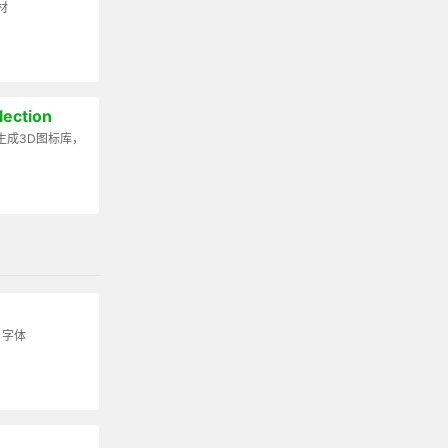
材
lection
生成3D图标库，
 字体