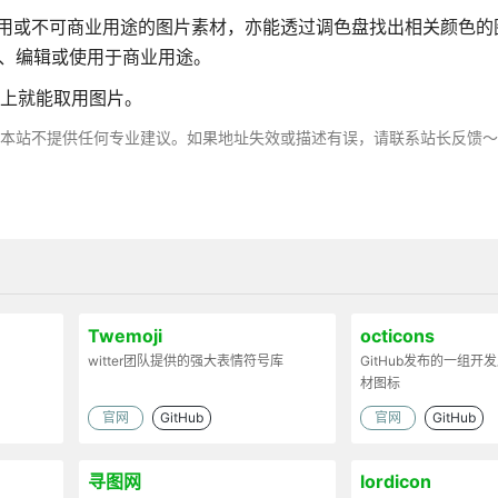
商业用或不可商业用途的图片素材，亦能透过调色盘找出相关颜色的
载、编辑或使用于商业用途。
码贴上就能取用图片。
，本站不提供任何专业建议。如果地址失效或描述有误，请联系站长反馈
Twemoji
octicons
witter团队提供的强大表情符号库
GitHub发布的一组开
材图标
官网
GitHub
官网
GitHub
寻图网
lordicon