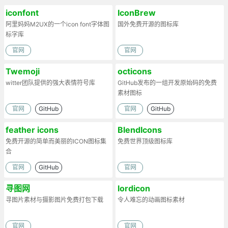
iconfont
IconBrew
阿里妈妈M2UX的一个icon font字体图
国外免费开源的图标库
标字库
官网
官网
Twemoji
octicons
witter团队提供的强大表情符号库
GitHub发布的一组开发原始码的免费
素材图标
官网
GitHub
官网
GitHub
feather icons
BlendIcons
免费开源的简单而美丽的ICON图标集
免费世界顶级图标库
合
官网
GitHub
官网
寻图网
lordicon
寻图片素材与摄影图片免费打包下载
令人难忘的动画图标素材
官网
官网