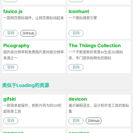
favico.js
Iconhunt
一款网页图标插件，让网页图标动起来
一个图标搜索引擎
官网
GitHub
官网
Picography
The Thiings Collection
国外高分辨率和免费图片素材高分辨率
一个不断更新的免费AI生成3D图标
来源之一
库，专门提供拟物化的图标
官网
官网
类似于Loading的资源
gifski
devicon
一款简单易操作，把影片转为的Gif的
展示编程语言、设计和开发工具的图标
超简单工具
集
官网
官网
GitHub
icomoon
easyicon