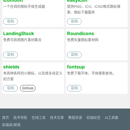
一个在线的图标字体生成器
提供PNG、ICO、ICNS格式图标搜
索、图标下载服务
官网
官网
LandingStock
Roundicons
免费可商用图片素材集合
免费矢量图标素材网
官网
官网
shields
fontsup
有各种各样的小图标，以及很多自定义
免费下载字体、字体搜索查询。
的方案
官网
GitHub
官网
首页
技术导航
在线工具
技术文章
教程资源
前端标签
AI工具集
前端库/框架