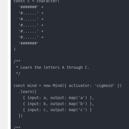
const c = character(

  '#######' +

  '#......' +

  '#......' +

  '#......' +

  '#......' +

  '#......' +

  '#######'

)

/**

 * Learn the letters A through C.

 */

const mind = new Mind({ activator: 'sigmoid' })

  .learn([

    { input: a, output: map('a') },

    { input: b, output: map('b') },

    { input: c, output: map('c') }

  ])

/**
