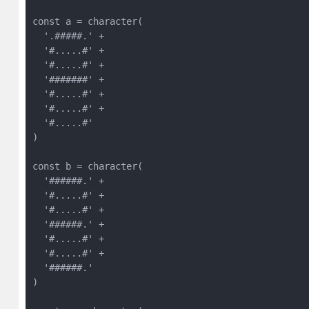
const a = character(

  '.#####.' +

  '#.....#' +

  '#.....#' +

  '#######' +

  '#.....#' +

  '#.....#' +

  '#.....#'

)

const b = character(

  '######.' +

  '#.....#' +

  '#.....#' +

  '######.' +

  '#.....#' +

  '#.....#' +

  '######.'

)
