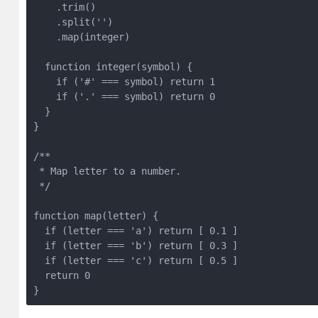
    .trim()

    .split('')

    .map(integer)

  function integer(symbol) {

    if ('#' === symbol) return 1

    if ('.' === symbol) return 0

  }

}

/**

 * Map letter to a number.

 */

function map(letter) {

  if (letter === 'a') return [ 0.1 ]

  if (letter === 'b') return [ 0.3 ]

  if (letter === 'c') return [ 0.5 ]

  return 0

}