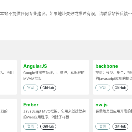
，本站不提供任何专业建议。如果地址失效或描述有误，请联系站长反馈
AngularJS
backbone
灵活、声明
Google推出有条理，可维护，易编程的
提供：模型、集合、视
MVVM框架
的javascript应用的框
官网
GitHub
官网
GitHub
Ember
nw.js
览器的
JavaScript MVC框架，它用来创建复杂
轻量级桌面应用开发的
的Web应用程序，消除了样板
官网
GitHub
官网
GitHub