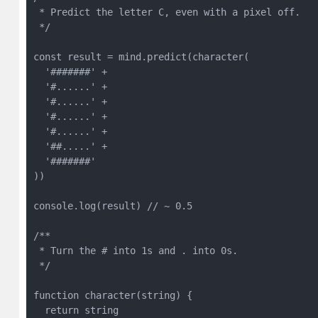
 * Predict the letter C, even with a pixel off.

 */

const result = mind.predict(character(

  '#######' +

  '#......' +

  '#......' +

  '#......' +

  '#......' +

  '##.....' +

  '#######'

))

console.log(result) // ~ 0.5

/**

 * Turn the # into 1s and . into 0s.

 */

function character(string) {

  return string
