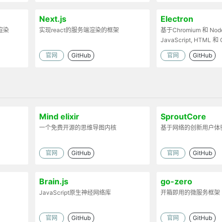
Next.js
Electron
渲染
实现react的服务端渲染的框架
基于Chromium 和 Node
JavaScript, HTML
的桌面应用
官网
GitHub
官网
GitHub
Mind elixir
SproutCore
一个免费开源的思维导图内核
基于网络的创新用户体
官网
GitHub
官网
GitHub
Brain.js
go-zero
JavaScript原生神经网络库
开箱即用的微服务框架
官网
GitHub
官网
GitHub