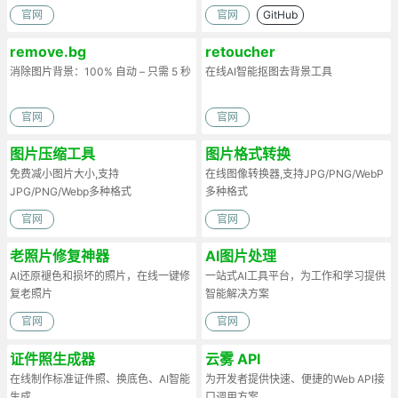
官网
官网
GitHub
remove.bg
retoucher
消除图片背景：100% 自动 – 只需 5 秒
在线AI智能抠图去背景工具
官网
官网
图片压缩工具
图片格式转换
免费减小图片大小,支持
在线图像转换器,支持JPG/PNG/WebP
JPG/PNG/Webp多种格式
多种格式
官网
官网
老照片修复神器
AI图片处理
AI还原褪色和损坏的照片，在线一键修
一站式AI工具平台，为工作和学习提供
复老照片
智能解决方案
官网
官网
证件照生成器
云雾 API
在线制作标准证件照、换底色、AI智能
为开发者提供快速、便捷的Web API接
生成
口调用方案