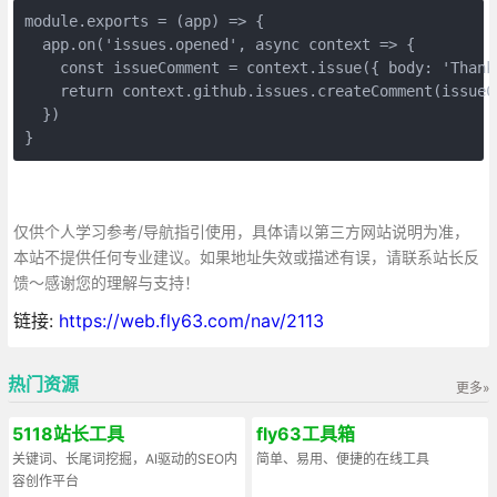
module.exports = (app) => {

  app.on('issues.opened', async context => {

    const issueComment = context.issue({ body: 'Thank
    return context.github.issues.createComment(issueCo
  })

}
仅供个人学习参考/导航指引使用，具体请以第三方网站说明为准，
本站不提供任何专业建议。如果地址失效或描述有误，请联系站长反
馈～感谢您的理解与支持！
链接:
https://web.fly63.com/nav/2113
热门资源
更多»
5118站长工具
fly63工具箱
关键词、长尾词挖掘，AI驱动的SEO内
简单、易用、便捷的在线工具
容创作平台