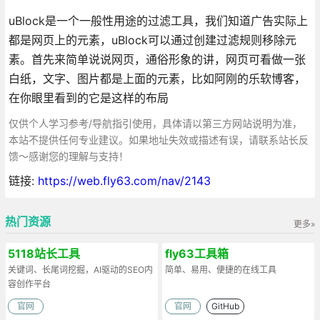
uBlock是一个一般性用途的过滤工具，我们知道广告实际上
都是网页上的元素，uBlock可以通过创建过滤规则移除元
素。首先来简单说说网页，通俗形象的讲，网页可看做一张
白纸，文字、图片都是上面的元素，比如阿刚的乐软博客，
在你眼里看到的它是这样的布局
仅供个人学习参考/导航指引使用，具体请以第三方网站说明为准，
本站不提供任何专业建议。如果地址失效或描述有误，请联系站长反
馈～感谢您的理解与支持！
链接:
https://web.fly63.com/nav/2143
热门资源
更多»
5118站长工具
fly63工具箱
关键词、长尾词挖掘，AI驱动的SEO内
简单、易用、便捷的在线工具
容创作平台
官网
官网
GitHub