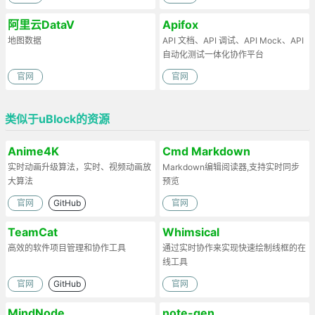
阿里云DataV
Apifox
地图数据
API 文档、API 调试、API Mock、API
自动化测试一体化协作平台
官网
官网
类似于uBlock的资源
Anime4K
Cmd Markdown
实时动画升级算法，实时、视频动画放
Markdown编辑阅读器,支持实时同步
大算法
预览
官网
GitHub
官网
TeamCat
Whimsical
高效的软件项目管理和协作工具
通过实时协作来实现快速绘制线框的在
线工具
官网
GitHub
官网
MindNode
note-gen