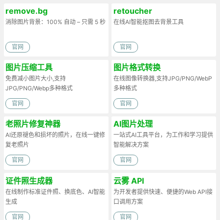
remove.bg
retoucher
消除图片背景：100% 自动 – 只需 5 秒
在线AI智能抠图去背景工具
官网
官网
图片压缩工具
图片格式转换
免费减小图片大小,支持
在线图像转换器,支持JPG/PNG/WebP
JPG/PNG/Webp多种格式
多种格式
官网
官网
老照片修复神器
AI图片处理
AI还原褪色和损坏的照片，在线一键修
一站式AI工具平台，为工作和学习提供
复老照片
智能解决方案
官网
官网
证件照生成器
云雾 API
在线制作标准证件照、换底色、AI智能
为开发者提供快速、便捷的Web API接
生成
口调用方案
官网
官网