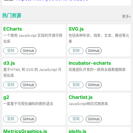
热门资源
更多»
ECharts
SVG.js
一个使用 JavaScript 实现的开源可视
包括各种形状、线条、文本、路径等元
化库
素
官网
GitHub
官网
GitHub
d3.js
incubator-echarts
基于HTML 和 SVG 的 JavaScript 可
百度团队开发的一款商业级数据图表
视化库
官网
GitHub
官网
GitHub
g2
Chartist.js
一套基于可视化编码的图形语法
JavaScript响应式图表库
官网
GitHub
官网
GitHub
MetricsGraphics.js
plotly.js