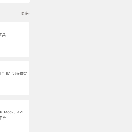
更多»
工具
为工作和学习提供智
I Mock、API
平台