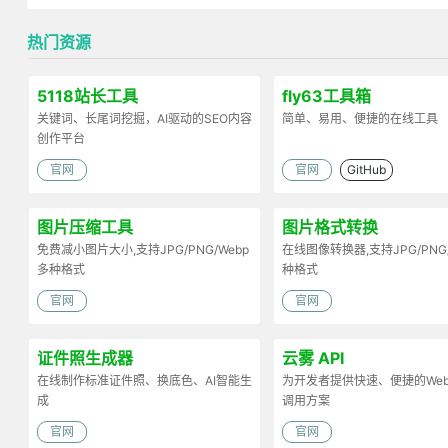
热门资源
5118站长工具
fly63工具箱
关键词、长尾词挖掘，AI驱动的SEO内容
简单、易用、便捷的在线工具
创作平台
官网
官网
GitHub
图片压缩工具
图片格式转换
免费减小图片大小,支持JPG/PNG/Webp
在线图像转换器,支持JPG/PNG
多种格式
种格式
官网
官网
证件照生成器
云雾 API
在线制作标准证件照、换底色、AI智能生
为开发者提供快速、便捷的Web 
成
调用方案
官网
官网