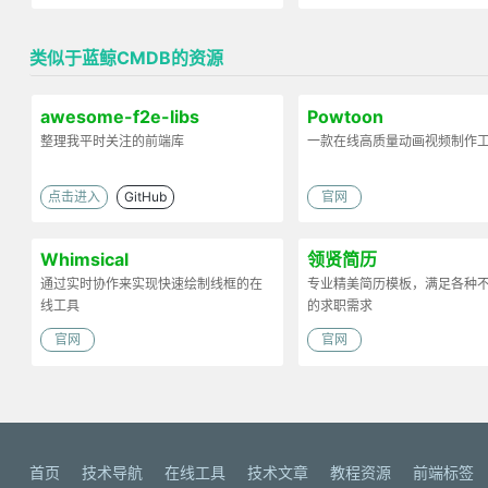
类似于蓝鲸CMDB的资源
awesome-f2e-libs
Powtoon
整理我平时关注的前端库
一款在线高质量动画视频制作
点击进入
GitHub
官网
Whimsical
领贤简历
通过实时协作来实现快速绘制线框的在
专业精美简历模板，满足各种
线工具
的求职需求
官网
官网
首页
技术导航
在线工具
技术文章
教程资源
前端标签