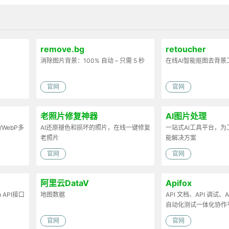
remove.bg
retoucher
消除图片背景：100% 自动 – 只需 5 秒
在线AI智能抠图去背景
官网
官网
老照片修复神器
AI图片处理
/WebP多
AI还原褪色和损坏的照片，在线一键修复
一站式AI工具平台，
老照片
能解决方案
官网
官网
阿里云DataV
Apifox
API接口
地图数据
API 文档、API 调试、AP
自动化测试一体化协作
官网
官网