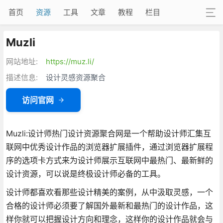
首页
资源
工具
文章
教程
栏目
Muzli
网站地址:
https://muz.li/
描述信息:
设计灵感资源聚合
访问官网
Muzli:设计师热门设计资源聚合网是一个帮助设计师汇集互
联网中优秀设计作品的浏览器扩展插件，通过浏览器扩展程
序的选项卡方式来为设计师展示互联网中最热门、最新鲜的
设计资源，可以说是终极设计师必备的工具。
设计师都喜欢看那些设计精美的案例，从中汲取灵感，一个
合格的设计师必须要了解国外最新和最热门的设计作品，这
样你就可以把握设计方向和理念，这样你的设计作品就会与