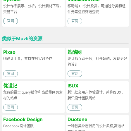
设计作品展示、分析，设计素材下载，
移动端 UI 设计欣赏，可通过分类和组
交易平台
件元素进行筛选查找
官网
官网
类似于Muzli的资源
Pixso
站酷网
UI设计工具，支持在线实时协作
设计师互动平台，打开站酷，发现更好
的设计！
官网
官网
优设记
ISUX
免费的最全jquery插件和高质量网页素
腾讯社交用户体验设计，简称ISUX，
材的站点
腾讯设计团队网站
官网
官网
Facebook Design
Duotone
Facebook设计团队
一种欧美杂志惯用的设计风格,高逼格