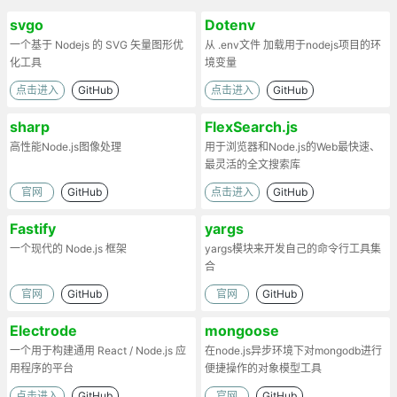
svgo
Dotenv
一个基于 Nodejs 的 SVG 矢量图形优
从 .env文件 加载用于nodejs项目的环
化工具
境变量
点击进入
GitHub
点击进入
GitHub
sharp
FlexSearch.js
高性能Node.js图像处理
用于浏览器和Node.js的Web最快速、
最灵活的全文搜索库
官网
GitHub
点击进入
GitHub
Fastify
yargs
一个现代的 Node.js 框架
yargs模块来开发自己的命令行工具集
合
官网
GitHub
官网
GitHub
Electrode
mongoose
一个用于构建通用 React / Node.js 应
在node.js异步环境下对mongodb进行
用程序的平台
便捷操作的对象模型工具
点击进入
GitHub
官网
GitHub