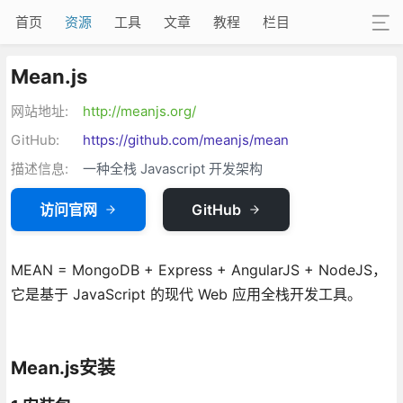
首页
资源
工具
文章
教程
栏目
Mean.js
网站地址:
http://meanjs.org/
GitHub:
https://github.com/meanjs/mean
描述信息:
一种全栈 Javascript 开发架构
访问官网
GitHub
MEAN = MongoDB + Express + AngularJS + NodeJS，
它是基于 JavaScript 的现代 Web 应用全栈开发工具。
Mean.js安装