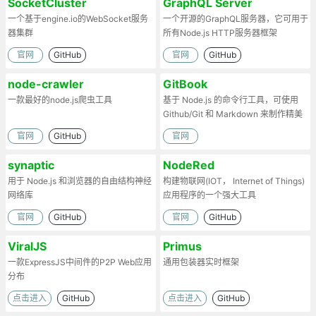
SocketCluster
GraphQL Server
一个基于engine.io的WebSocket服务
一个开源的GraphQL服务器，它可用于
器集群
所有Node.js HTTP服务器框架
官网
GitHub
官网
GitHub
node-crawler
GitBook
一款最好的node.js爬虫工具
基于 Node.js 的命令行工具，可使用
Github/Git 和 Markdown 来制作精美
的电子书。
官网
GitHub
官网
synaptic
NodeRed
用于 Node.js 和浏览器的自由结构神经
构建物联网(IOT， Internet of Things)
网络库
应用程序的一个强大工具
官网
GitHub
官网
GitHub
ViralJS
Primus
一款ExpressJS中间件的P2P Web应用
通用包装器实时框架
分布
点击进入
GitHub
点击进入
GitHub