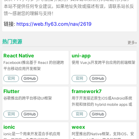
本站不提供任何专业建议。如果地址失效或描述有误，请联系站长反
馈～感谢您的理解与支持！
链接:
https://web.fly63.com/nav/2619
热门资源
更多»
React Native
uni-app
Facebookt推出基于 React 的创建跨
使用 Vue.js开发跨平台应用的前端框架
平台移动应用开发框架
官网
GitHub
官网
GitHub
Flutter
framework7
谷歌推出的跨平台移动UI框架
用于开发接近原生iOS或Android系统
外观和体验的 hybrid mobile apps 或
web apps
官网
GitHub
官网
GitHub
ionic
weex
ionic是一个用来开发混合手机应用
阿里推出的Native框架，支持iOS、安