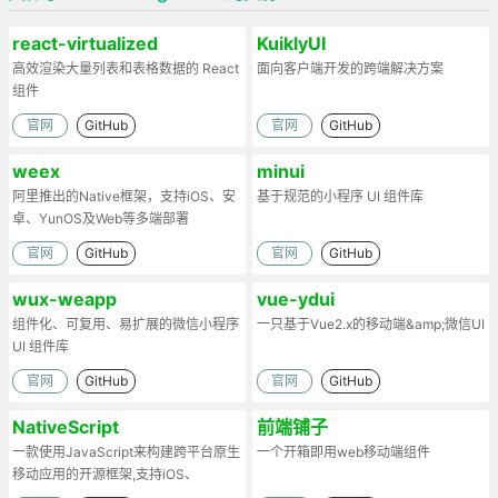
react-virtualized
KuiklyUI
高效渲染大量列表和表格数据的 React
面向客户端开发的跨端解决方案
组件
官网
GitHub
官网
GitHub
weex
minui
阿里推出的Native框架，支持iOS、安
基于规范的小程序 UI 组件库
卓、YunOS及Web等多端部署
官网
GitHub
官网
GitHub
wux-weapp
vue-ydui
组件化、可复用、易扩展的微信小程序
一只基于Vue2.x的移动端&amp;微信UI
UI 组件库
官网
GitHub
官网
GitHub
NativeScript
前端铺子
一款使用JavaScript来构建跨平台原生
一个开箱即用web移动端组件
移动应用的开源框架,支持iOS、
Android和Windows Phone