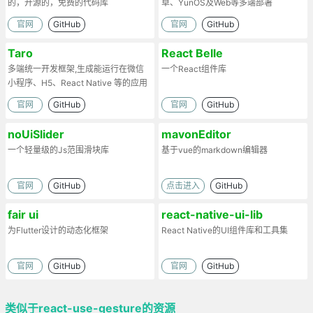
的，开源的，免费的代码库
卓、YunOS及Web等多端部署
官网
GitHub
官网
GitHub
Taro
React Belle
多端统一开发框架,生成能运行在微信
一个React组件库
小程序、H5、React Native 等的应用
官网
GitHub
官网
GitHub
noUiSlider
mavonEditor
一个轻量级的Js范围滑块库
基于vue的markdown编辑器
官网
GitHub
点击进入
GitHub
fair ui
react-native-ui-lib
为Flutter设计的动态化框架
React Native的UI组件库和工具集
官网
GitHub
官网
GitHub
类似于react-use-gesture的资源