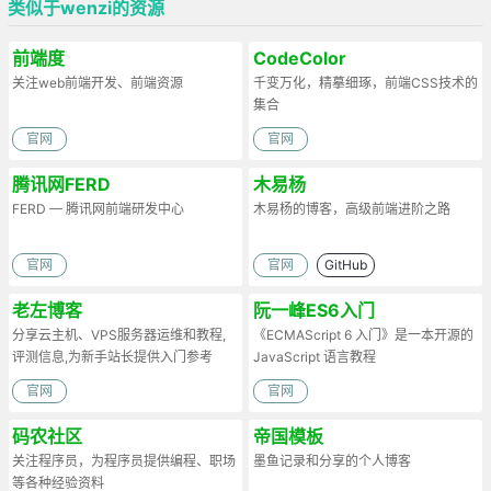
类似于wenzi的资源
前端度
CodeColor
关注web前端开发、前端资源
千变万化，精摹细琢，前端CSS技术的
集合
官网
官网
腾讯网FERD
木易杨
FERD — 腾讯网前端研发中心
木易杨的博客，高级前端进阶之路
官网
官网
GitHub
老左博客
阮一峰ES6入门
分享云主机、VPS服务器运维和教程,
《ECMAScript 6 入门》是一本开源的
评测信息,为新手站长提供入门参考
JavaScript 语言教程
官网
官网
码农社区
帝国模板
关注程序员，为程序员提供编程、职场
墨鱼记录和分享的个人博客
等各种经验资料