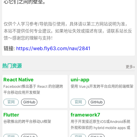
心它们之间的壁垒。
仅供个人学习参考/导航指引使用，具体请以第三方网站说明为准，
本站不提供任何专业建议。如果地址失效或描述有误，请联系站长反
馈～感谢您的理解与支持！
链接:
https://web.fly63.com/nav/2841
热门资源
更多»
React Native
uni-app
Facebookt推出基于 React 的创建跨
使用 Vue.js开发跨平台应用的前端框架
平台移动应用开发框架
官网
GitHub
官网
GitHub
Flutter
framework7
谷歌推出的跨平台移动UI框架
用于开发接近原生iOS或Android系统
外观和体验的 hybrid mobile apps 或
web apps