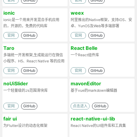
官网
GitHub
官网
GitHub
ionic
weex
ionic是一个用来开发混合手机应用
阿里推出的Native框架，支持iOS、安
的，开源的，免费的代码库
卓、YunOS及Web等多端部署
官网
GitHub
官网
GitHub
Taro
React Belle
多端统一开发框架,生成能运行在微信
一个React组件库
小程序、H5、React Native 等的应用
官网
GitHub
官网
GitHub
noUiSlider
mavonEditor
一个轻量级的Js范围滑块库
基于vue的markdown编辑器
官网
GitHub
点击进入
GitHub
fair ui
react-native-ui-lib
为Flutter设计的动态化框架
React Native的UI组件库和工具集