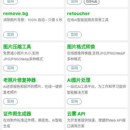
官网
官网
GitHub
remove.bg
retoucher
消除图片背景：100% 自动 – 只需 5 秒
在线AI智能抠图去背景工具
官网
官网
图片压缩工具
图片格式转换
免费减小图片大小,支持
在线图像转换器,支持JPG/PNG/WebP
JPG/PNG/Webp多种格式
多种格式
官网
官网
老照片修复神器
AI图片处理
AI还原褪色和损坏的照片，在线一键修
一站式AI工具平台，为工作和学习提供
复老照片
智能解决方案
官网
官网
证件照生成器
云雾 API
在线制作标准证件照、换底色、AI智能
为开发者提供快速、便捷的Web API接
生成
口调用方案