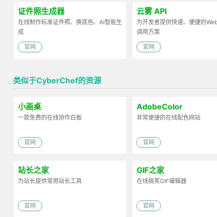
证件照生成器
云雾 API
在线制作标准证件照、换底色、AI智能生
为开发者提供快速、便捷的Web 
成
调用方案
官网
官网
类似于CyberChef的资源
小画桌
AdobeColor
一款免费的在线协作白板
非常便捷的在线配色网站
官网
官网
站长之家
GIF之家
为站长提供常用站长工具
在线搞笑GIF编辑器
官网
官网