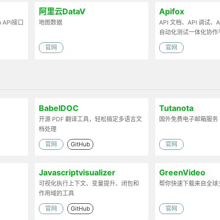
阿里云DataV
Apifox
API接口
地图数据
API 文档、API 调试、AP
自动化测试一体化协作
官网
官网
BabelDOC
Tutanota
开源 PDF 翻译工具，轻松搞定多语言文
国外免费电子邮箱服务
档处理
官网
GitHub
官网
Javascriptvisualizer
GreenVideo
可视化执行上下文、变量提升、闭包和
帮你快速下载来自全球
作用域的工具
官网
GitHub
官网