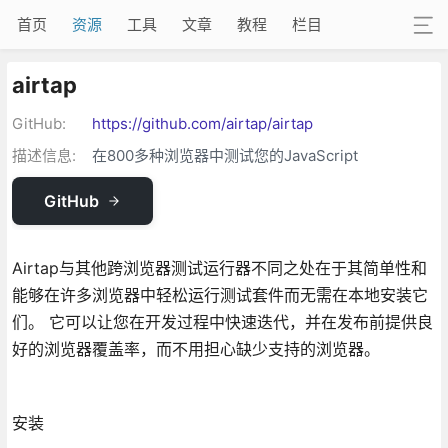
首页
资源
工具
文章
教程
栏目
airtap
GitHub:
https://github.com/airtap/airtap
描述信息:
在800多种浏览器中测试您的JavaScript
GitHub
Airtap与其他跨浏览器测试运行器不同之处在于其简单性和
能够在许多浏览器中轻松运行测试套件而无需在本地安装它
们。 它可以让您在开发过程中快速迭代，并在发布前提供良
好的浏览器覆盖率，而不用担心缺少支持的浏览器。
安装