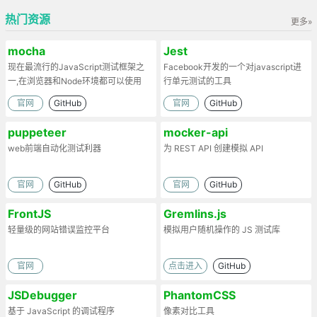
热门资源
更多»
mocha
Jest
现在最流行的JavaScript测试框架之
Facebook开发的一个对javascript进
一,在浏览器和Node环境都可以使用
行单元测试的工具
官网
GitHub
官网
GitHub
puppeteer
mocker-api
web前端自动化测试利器
为 REST API 创建模拟 API
官网
GitHub
官网
GitHub
FrontJS
Gremlins.js
轻量级的网站错误监控平台
模拟用户随机操作的 JS 测试库
官网
点击进入
GitHub
JSDebugger
PhantomCSS
基于 JavaScript 的调试程序
像素对比工具