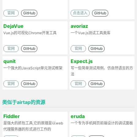
官网
GitHub
点击进入
GitHub
DejaVue
avoriaz
Vue.js的可视化Chrome开发工具
一个Vue.js测试工具类库
官网
GitHub
官网
GitHub
qunit
Expect.js
一个强大的JavaScript单元测试框架
写一些简单测试用例、仿自然语言的方
法
官网
GitHub
官网
GitHub
类似于airtap的资源
Fiddler
eruda
是强大的抓包工具,它的原理是以web
一个专为手机网页前端设计的调试面板
代理服务器的形式进行工作的