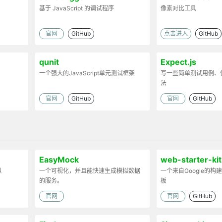
基于 JavaScript 的调试程序
像素对比工具
官网
GitHub
点击进入
GitHub
qunit
Expect.js
一个强大的JavaScript单元测试框架
写一些简单测试用例、
法
官网
GitHub
官网
GitHub
EasyMock
web-starter-kit
拟
一个可视化，并且能快速生成模拟数据
一个来自Google的
的服务。
板
官网
官网
GitHub