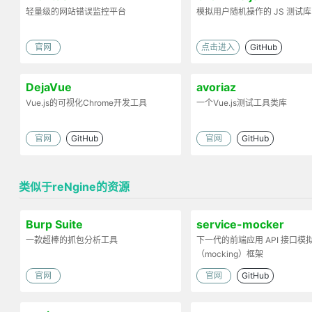
轻量级的网站错误监控平台
模拟用户随机操作的 JS 测试库
官网
点击进入
GitHub
DejaVue
avoriaz
Vue.js的可视化Chrome开发工具
一个Vue.js测试工具类库
官网
GitHub
官网
GitHub
类似于reNgine的资源
Burp Suite
service-mocker
一款超棒的抓包分析工具
下一代的前端应用 API 接口模
（mocking）框架
官网
官网
GitHub