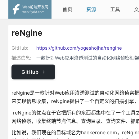
Web前端开发网
首页
资源
工具
文
web.fly63.com
reNgine
GitHub:
https://github.com/yogeshojha/rengine
描述信息:
一款针对Web应用渗透测试的自动化网络侦察框架
GitHub
reNgine是一款针对Web应用渗透测试的自动化网络侦察
来实现信息收集，reNgine提供了一个自定义的扫描引
reNgine的优点在于它把所有的东西都集中在了一个工
网络侦察，收集终端节点信息、查询目录、查询文件、抓取屏
比如说，我们现在的目标域名为hackerone.com，r