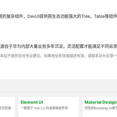
易用的复杂组件，DevUI提供原生态功能强大的Tree，Table等组
组件库源自于华为内部大量业务多年沉淀，灵活配置才能满足不同诉
，本站不提供任何专业建议。如果地址失效或描述有误，请联系站长反馈
Element UI
Material Des
代响应式前端
一套基于 Vue 2.0 的桌面端组件库
领先的Bootstrap UI