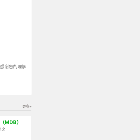
件
求
～感谢您的理解
更多»
ign（MDB）
套件之一