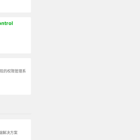
ntrol
t 实现的权限管理系
端解决方案