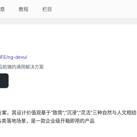
章
教程
栏目
dFE/ng-devui
品前端的通用解决方案
案，其设计价值观基于"致简","沉浸","灵活"三种自然与人文相
各类落地场景，是一款企业级开箱即用的产品