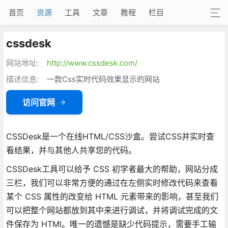
首页
资源
工具
文章
教程
栏目
cssdesk
网站地址:
http://www.cssdesk.com/
描述信息:
一款Css实时代码效果显示的网站
访问官网
CSSDesk是一个在线HTML/CSS沙盒。尝试CSS并实时查
看结果，并与其他人共享您的代码。
CSSDesk工具可以给予 CSS 初学者最大的帮助，网站分成
三栏，我们可以非常方便的通过在左侧实时修改代码来查看
某个 CSS 属性的改变给 HTML 元素带来的影响，甚至我们
可以把整个网站都放到其中来进行调试，并将调试完成的文
件保存为 HTMl。唯一的遗憾是缺少代码提示，需要手工输