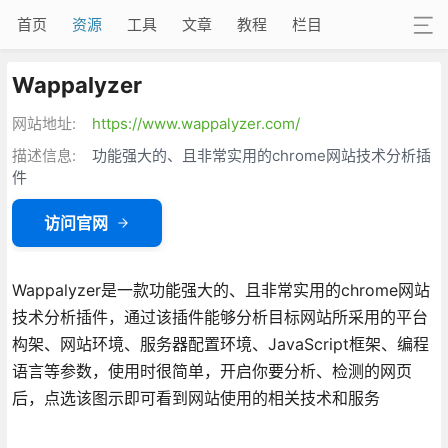
首页
资源
工具
文章
教程
栏目
Wappalyzer
网站地址:
https://www.wappalyzer.com/
描述信息:
功能强大的、且非常实用的chrome网站技术分析插
件
访问官网
Wappalyzer是一款功能强大的、且非常实用的chrome网站
技术分析插件，通过该插件能够分析目标网站所采用的平台
构架、网站环境、服务器配置环境、JavaScript框架、编程
语言等参数，使用时很简单，开启你要分析、检测的网页
后，点选该图示即可看到网站使用的相关技术和服务