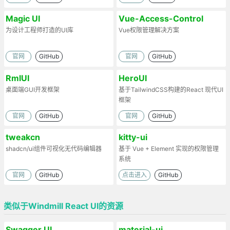
Magic UI
Vue-Access-Control
为设计工程师打造的UI库
Vue权限管理解决方案
官网
GitHub
官网
GitHub
RmlUI
HeroUI
桌面端GUI开发框架
基于TailwindCSS构建的React 现代UI
框架
官网
GitHub
官网
GitHub
tweakcn
kitty-ui
shadcn/ui组件可视化无代码编辑器
基于 Vue + Element 实现的权限管理
系统
官网
GitHub
点击进入
GitHub
类似于Windmill React UI的资源
Swagger UI
material-ui