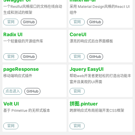
一个Restful风格接口的文档在线自动
采用 Material Design风格的React UI
生成和测试的框架
组件
官网
GitHub
官网
GitHub
Radix UI
CoreUI
一个轻量级的开源组件库
漂亮的响应式后台界面模板
官网
GitHub
官网
GitHub
pageResponse
Jquery EasyUI
移动端响应式插件
帮助web开发者更轻松的打造出功能丰
富并且美观的UI界面
点击进入
GitHub
官网
Volt UI
拼图.pintuer
基于 PrimeVue 的无样式版本
跨屏响应式布局前端开发CSS框架
官网
官网