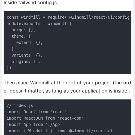
Inside tailwind.config.js
const windmill = require('@windmill/react-ui/config')

module.exports = windmill({

  purge: [],

  theme: {

    extend: {},

  },

  variants: {},

  plugins: [],

})
Then place Windmill at the root of your project (the ord
er doesn't matter, as long as your application is inside).
// index.js

import React from 'react'

import ReactDOM from 'react-dom'

import App from './App'

import { Windmill } from '@windmill/react-ui'
