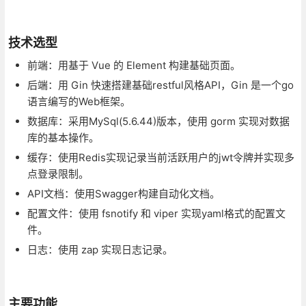
技术选型
前端：用基于 Vue 的 Element 构建基础页面。
后端：用 Gin 快速搭建基础restful风格API，Gin 是一个go
语言编写的Web框架。
数据库：采用MySql(5.6.44)版本，使用 gorm 实现对数据
库的基本操作。
缓存：使用Redis实现记录当前活跃用户的jwt令牌并实现多
点登录限制。
API文档：使用Swagger构建自动化文档。
配置文件：使用 fsnotify 和 viper 实现yaml格式的配置文
件。
日志：使用 zap 实现日志记录。
主要功能