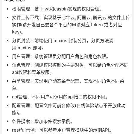
权限管理：基于jwt和casbin实现的权限管理。
文件上传下载：实现基于七牛云, 阿里云, 腾讯云 的文件上传
操作(请开发自己去各个平台的申请对应 token 或者对应
key)。
分页封装：前端使用 mixins 封装分页，分页方法调
用 mixins 即可。
用户管理：系统管理员分配用户角色和角色权限。
角色管理：创建权限控制的主要对象，可以给角色分配不同
api权限和菜单权限。
菜单管理：实现用户动态菜单配置，实现不同角色不同菜
单。
api管理：不同用户可调用的api接口的权限不同。
配置管理：配置文件可前台修改(在线体验站点不开放此功
能)。
条件搜索：增加条件搜索示例。
restful示例：可以参考用户管理模块中的示例API。