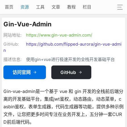
首页
资源
工具
文章
教程
栏目
Gin-Vue-Admin
网站地址:
https://www.gin-vue-admin.com/
GitHub:
https://github.com/flipped-aurora/gin-vue-admi
n
描述信息:
使用gin+vue进行极速开发的全栈开发基础平台
访问官网
GitHub
Gin-vue-admin是一个基于 vue 和 gin 开发的全栈前后端分
离的开发基础平台，集成jwt鉴权，动态路由，动态菜单，c
asbin鉴权，表单生成器，代码生成器等功能，提供多种示例
文件，让您把更多时间专注在业务开发上，五分钟一套CUR
D前后端代码。