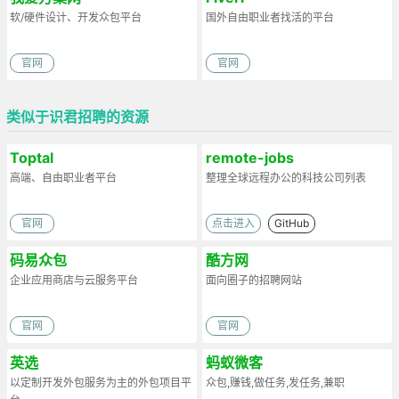
软/硬件设计、开发众包平台
国外自由职业者找活的平台
官网
官网
类似于识君招聘的资源
Toptal
remote-jobs
高端、自由职业者平台
整理全球远程办公的科技公司列表
官网
点击进入
GitHub
码易众包
酷方网
企业应用商店与云服务平台
面向圈子的招聘网站
官网
官网
英选
蚂蚁微客
以定制开发外包服务为主的外包项目平
众包,赚钱,做任务,发任务,兼职