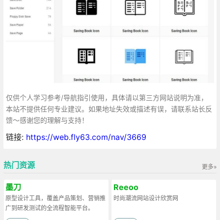
仅供个人学习参考/导航指引使用，具体请以第三方网站说明为准，
本站不提供任何专业建议。如果地址失效或描述有误，请联系站长反
馈～感谢您的理解与支持！
链接:
https://web.fly63.com/nav/3669
热门资源
更多»
墨刀
Reeoo
原型设计工具，覆盖产品策划、营销推
时尚潮流网站设计欣赏网
广到研发测试的全流程智能平台。