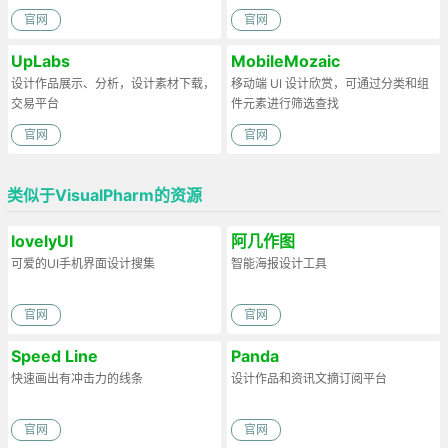
官网
官网
UpLabs
MobileMozaic
设计作品展示、分析，设计素材下载，
移动端 UI 设计欣赏，可通过分类和组
交易平台
件元素进行筛选查找
官网
官网
类似于VisualPharm的资源
lovelyUI
阿几作图
可爱的UI手机界面设计搜集
智能海报设计工具
官网
官网
Speed Line
Panda
快速画出有冲击力的线条
设计作品和资讯文摘订阅平台
官网
官网