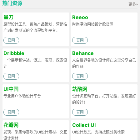
热门资源
更多»
墨刀
Reeoo
原型设计工具，覆盖产品策划、营销推
时尚潮流网站设计欣赏网
广到研发测试的全流程智能平台。
官网
官网
Dribbble
Behance
一个展示和讲述，促进，发现，探索设
来自世界各地的设计师在这里分享自己
计
的作品
官网
官网
UI中国
站酷网
专业用户体验设计平台
设计师互动平台，打开站酷，发现更好
的设计！
官网
官网
花瓣网
Collect UI
发现、采集你喜欢的UI设计素材、交互
UI设计欣赏，支持按照分类检索
设计素材