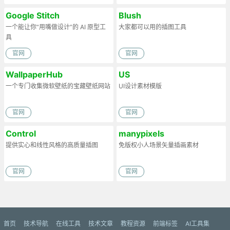
Google Stitch
Blush
一个能让你“用嘴做设计”的 AI 原型工
大家都可以用的插图工具
具
官网
官网
WallpaperHub
US
一个专门收集微软壁纸的宝藏壁纸网站
UI设计素材模版
官网
官网
Control
manypixels
提供实心和线性风格的高质量插图
免版权小人场景矢量插画素材
官网
官网
首页
技术导航
在线工具
技术文章
教程资源
前端标签
AI工具集