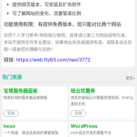
提供网页版本，可安装及扩充软件
可了解网站的变化、流量管道比例
功能使用权限：有提供免费版本，但只能对比两个网站
仅供个人学习参考/导航指引使用，具体请以第三方网站说明为准，
本站不提供任何专业建议。如果地址失效或描述有误，请联系站长反
馈～感谢您的理解与支持！
链接:
https://web.fly63.com/nav/3772
热门资源
更多»
宝塔服务器面板
硅云优惠券
简单好用的服务器运维面板
领先的基础云计算服务提供商，PHP云
虚拟主机
官网
官网
hexo
WordPress
一个快速、简洁且高效的博客框架
PHP语言开发的博客平台