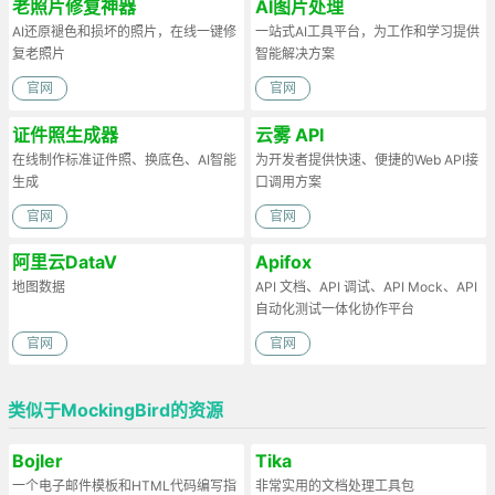
老照片修复神器
AI图片处理
AI还原褪色和损坏的照片，在线一键修
一站式AI工具平台，为工作和学习提供
复老照片
智能解决方案
官网
官网
证件照生成器
云雾 API
在线制作标准证件照、换底色、AI智能
为开发者提供快速、便捷的Web API接
生成
口调用方案
官网
官网
阿里云DataV
Apifox
地图数据
API 文档、API 调试、API Mock、API
自动化测试一体化协作平台
官网
官网
类似于MockingBird的资源
Bojler
Tika
一个电子邮件模板和HTML代码编写指
非常实用的文档处理工具包