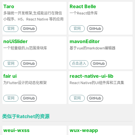
Taro
React Belle
多端统一开发框架,生成能运行在微信
一个React组件库
小程序、H5、React Native 等的应用
官网
GitHub
官网
GitHub
noUiSlider
mavonEditor
一个轻量级的Js范围滑块库
基于vue的markdown编辑器
官网
GitHub
点击进入
GitHub
fair ui
react-native-ui-lib
为Flutter设计的动态化框架
React Native的UI组件库和工具集
官网
GitHub
官网
GitHub
类似于Ratchet的资源
weui-wxss
wux-weapp