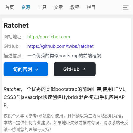
首页
资源
工具
文章
教程
栏目
Ratchet
网站地址:
http://goratchet.com
GitHub:
https://github.com/twbs/ratchet
描述信息:
一个优秀的类似bootstrap的前端框架
访问官网
GitHub
Ratchet
,一个优秀的类似bootstrap的前端框架,使用HTML,
CSS3与javascript快速创建Hybrid(混合模式)手机应用AP
P。
仅供个人学习参考/导航指引使用，具体请以第三方网站说明为准，
本站不提供任何专业建议。如果地址失效或描述有误，请联系站长反
馈～感谢您的理解与支持！