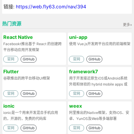
链接:
https://web.fly63.com/nav/394
热门资源
更多»
React Native
uni-app
Facebookt推出基于 React 的创建跨
使用 Vue.js开发跨平台应用的前端框架
平台移动应用开发框架
官网
GitHub
官网
GitHub
Flutter
framework7
谷歌推出的跨平台移动UI框架
用于开发接近原生iOS或Android系统
外观和体验的 hybrid mobile apps 或
web apps
官网
GitHub
官网
GitHub
ionic
weex
ionic是一个用来开发混合手机应用
阿里推出的Native框架，支持iOS、安
的，开源的，免费的代码库
卓、YunOS及Web等多端部署
官网
GitHub
官网
GitHub