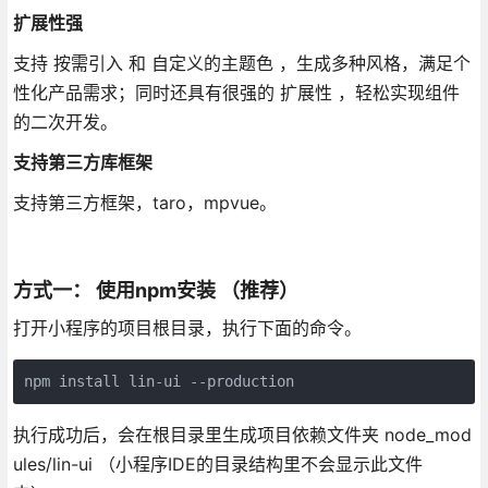
扩展性强
支持 按需引入 和 自定义的主题色 ，生成多种风格，满足个
性化产品需求；同时还具有很强的 扩展性 ，轻松实现组件
的二次开发。
支持第三方库框架
支持第三方框架，taro，mpvue。
方式一： 使用npm安装 （推荐）
打开小程序的项目根目录，执行下面的命令。
执行成功后，会在根目录里生成项目依赖文件夹 node_mod
ules/lin-ui （小程序IDE的目录结构里不会显示此文件