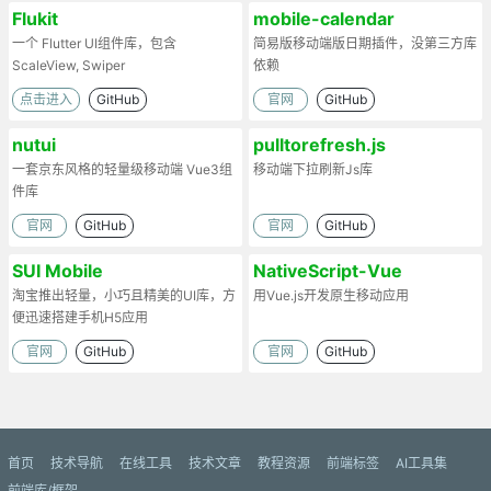
Flukit
mobile-calendar
一个 Flutter UI组件库，包含
简易版移动端版日期插件，没第三方库
ScaleView, Swiper
依赖
点击进入
GitHub
官网
GitHub
nutui
pulltorefresh.js
一套京东风格的轻量级移动端 Vue3组
移动端下拉刷新Js库
件库
官网
GitHub
官网
GitHub
SUI Mobile
NativeScript-Vue
淘宝推出轻量，小巧且精美的UI库，方
用Vue.js开发原生移动应用
便迅速搭建手机H5应用
官网
GitHub
官网
GitHub
首页
技术导航
在线工具
技术文章
教程资源
前端标签
AI工具集
前端库/框架