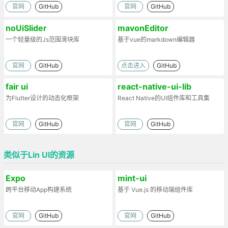
官网
GitHub
官网
GitHub
noUiSlider
mavonEditor
一个轻量级的Js范围滑块库
基于vue的markdown编辑器
官网
GitHub
点击进入
GitHub
fair ui
react-native-ui-lib
为Flutter设计的动态化框架
React Native的UI组件库和工具集
官网
GitHub
官网
GitHub
类似于Lin UI的资源
Expo
mint-ui
跨平台移动App构建系统
基于 Vue.js 的移动端组件库
官网
GitHub
官网
GitHub