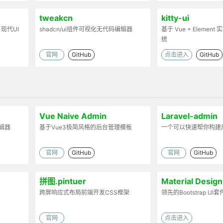
tweakcn
kitty-ui
 现代UI
shadcn/ui组件可视化无代码编辑器
基于 Vue + Elemen
统
官网
GitHub
点击进入
GitHub
Vue Naive Admin
Laravel-admin
编辑器
基于Vue3极简风格的后台管理模板
一个可以快速帮你构建
官网
GitHub
官网
GitHub
拼图.pintuer
Material Des
跨屏响应式布局前端开发CSS框架
领先的Bootstrap UI
官网
点击进入