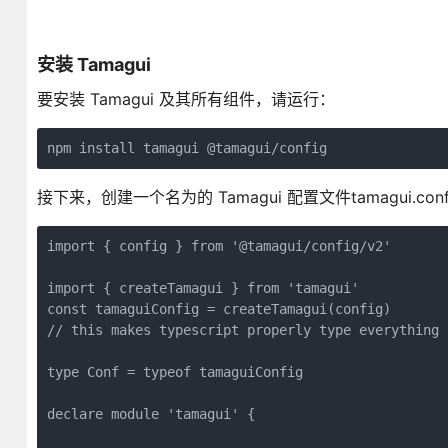
安装 Tamagui
要安装 Tamagui 及其所有组件，请运行：
npm install tamagui @tamagui/config
接下来，创建一个名为的 Tamagui 配置文件tamagui.confi
import { config } from '@tamagui/config/v2'
import { createTamagui } from 'tamagui'
const tamaguiConfig = createTamagui(config)
// this makes typescript properly type everything 
type Conf = typeof tamaguiConfig
declare module 'tamagui' {