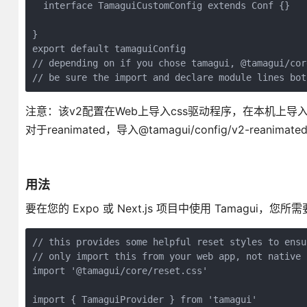
  interface TamaguiCustomConfig extends Conf {}
}
export default tamaguiConfig
// depending on if you chose tamagui, @tamagui/cor
// be sure the import and declare module lines bot
注意：该v2配置在Web上导入css驱动程序，在本机上导入react-na
对于reanimated，导入@tamagui/config/v2-reanimat
用法
要在您的 Expo 或 Next.js 项目中使用 Tamagui，您
// this provides some helpful reset styles to ensu
// only import this from your web app, not native
import '@tamagui/core/reset.css'
import { TamaguiProvider } from 'tamagui'