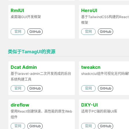
RmlUI
HeroUI
桌面端GUI开发框架
基于TailwindCSS构建的React
框架
官网
GitHub
官网
GitHub
类似于TamagUI的资源
Dcat Admin
tweakcn
基于laravel-admin二次开发而成的后台
shadcn/ui组件可视化无代码
系统构建工具
官网
GitHub
官网
GitHub
direflow
DXY-UI
使用React创建快速、高性能的原生Web
适用于PC端的前端UI库
组件
官网
GitHub
官网
GitHub