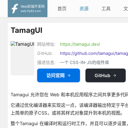
Web前端开发网
首页
资源
工具
文
web.fly63.com
TamagUI
网站地址:
https://tamagui.dev/
GitHub:
https://github.com/tamagui/tamag
描述信息:
一个 CSS-IN-JS的组件库
访问官网
GitHub
Tamagui 允许您在 Web 和本机应用程序之间共享
它通过优化编译器来实现这一点，该编译器输出特定于平台
上简单的原子CSS，或将其样式对象提升到本机的视图。
整个Tamagui 在编译时和运行时工作，并且可以逐步