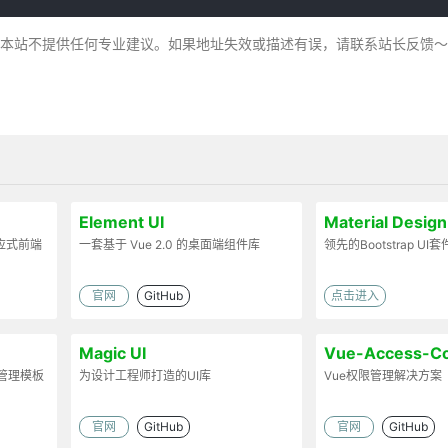
，本站不提供任何专业建议。如果地址失效或描述有误，请联系站长反馈
Element UI
Material Des
代响应式前端
一套基于 Vue 2.0 的桌面端组件库
领先的Bootstrap UI
官网
GitHub
点击进入
Magic UI
Vue-Access-Co
台管理模板
为设计工程师打造的UI库
Vue权限管理解决方案
官网
GitHub
官网
GitHub