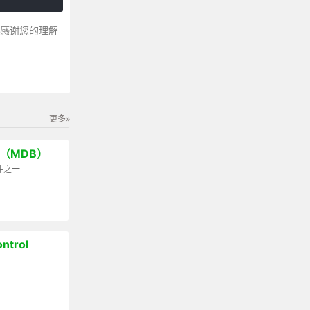
～感谢您的理解
更多»
ign（MDB）
套件之一
ntrol