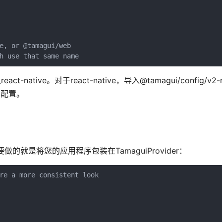
e, or @tamagui/web
h use that same name
tive。对于react-native，导入@tamagui/config/v2-
ed配置。
所需要做的就是将您的应用程序包装在TamaguiProvider：
re a more consistent look