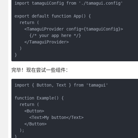
import tamaguiConfig from './tamagui.config'
export default function App() {
  return (
    <TamaguiProvider config={tamaguiConfig}>
      {/* your app here */}
    </TamaguiProvider>
  )
}
完毕！现在尝试一些组件：
import { Button, Text } from 'tamagui'
function Example() {
  return (
    <Button>
      <Text>My button</Text>
    </Button>
  );
}