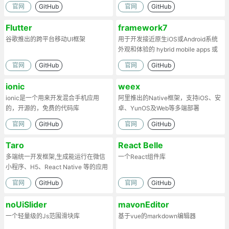
官网
GitHub
官网
GitHub
Flutter
framework7
谷歌推出的跨平台移动UI框架
用于开发接近原生iOS或Android系统
外观和体验的 hybrid mobile apps 或
web apps
官网
GitHub
官网
GitHub
ionic
weex
ionic是一个用来开发混合手机应用
阿里推出的Native框架，支持iOS、安
的，开源的，免费的代码库
卓、YunOS及Web等多端部署
官网
GitHub
官网
GitHub
Taro
React Belle
多端统一开发框架,生成能运行在微信
一个React组件库
小程序、H5、React Native 等的应用
官网
GitHub
官网
GitHub
noUiSlider
mavonEditor
一个轻量级的Js范围滑块库
基于vue的markdown编辑器