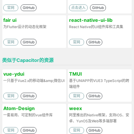
官网
GitHub
点击进入
GitHub
fair ui
react-native-ui-lib
为Flutter设计的动态化框架
React Native的UI组件库和工具集
官网
GitHub
官网
GitHub
类似于Capacitor的资源
vue-ydui
TMUI
一只基于Vue2.x的移动端&amp;微信UI
基于UNIAPP的VUE3 TypeScript的跨
端组件
官网
GitHub
官网
GitHub
Atom-Design
weex
一套易用、可定制的vue组件库
阿里推出的Native框架，支持iOS、安
卓、YunOS及Web等多端部署
官网
GitHub
官网
GitHub