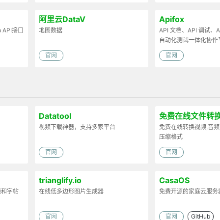
阿里云DataV
Apifox
API接口
地图数据
API 文档、API 调试、AP
自动化测试一体化协作
官网
官网
Datatool
免费在线文件转
视频下载神器，支持多家平台
免费在线转换视频,音频
压缩格式
官网
官网
trianglify.io
CasaOS
题和字帖
在线低多边形图片生成器
免费开源的家庭云服务
官网
官网
GitHub