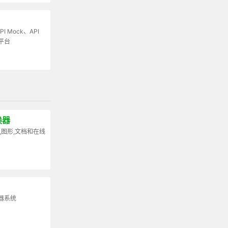
I Mock、API
平台
换器
,图形,文档和在线
器系统