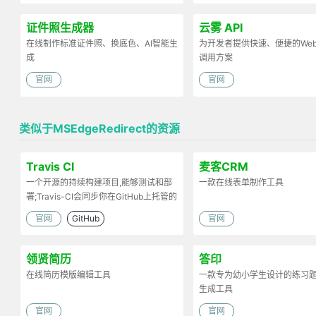
证件照生成器
云雾 API
在线制作标准证件照、换底色、AI智能生
为开发者提供快速、便捷的Web 
成
调用方案
官网
官网
类似于MSEdgeRedirect的资源
Travis CI
麦客CRM
一个开源的持续构建项目,能够测试和部
一款在线表单制作工具
署;Travis-CI会同步你在GitHub上托管的
项目
官网
GitHub
官网
领贤简历
答印
在线简历模版编辑工具
一款专为幼小学生设计的练习
生成工具
官网
官网