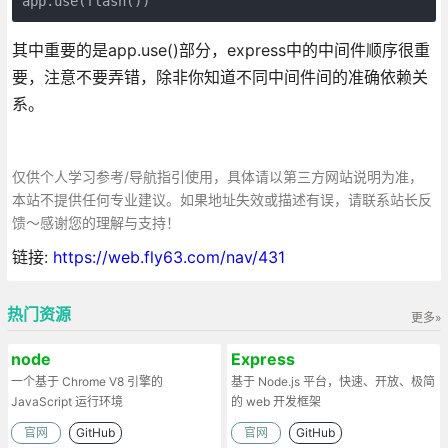
app.use(flash())
其中重要的是app.use()部分，express中的中间件顺序很重
要，注意不要弄错，除非你知道不同中间件间的准确依赖关
系。
仅供个人学习参考/导航指引使用，具体请以第三方网站说明为准，
本站不提供任何专业建议。如果地址失效或描述有误，请联系站长反
馈～感谢您的理解与支持！
链接:
https://web.fly63.com/nav/431
热门资源
更多»
node
Express
一个基于 Chrome V8 引擎的
基于 Node.js 平台，快速、开放、极简
JavaScript 运行环境
的 web 开发框架
官网
GitHub
官网
GitHub