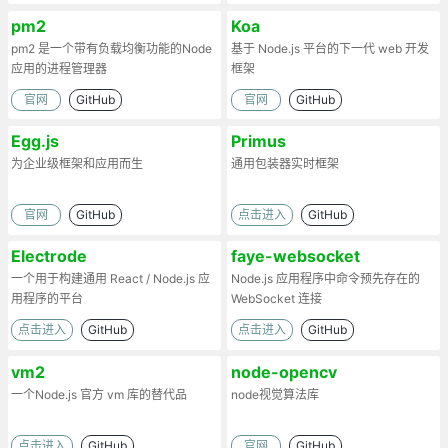
pm2
Koa
pm2 是一个带有负载均衡功能的Node
基于 Node.js 平台的下一代 web 开发
应用的进程管理器
框架
官网
GitHub
官网
GitHub
Egg.js
Primus
为企业级框架和应用而生
通用包装器实时框架
官网
GitHub
点击进入
GitHub
Electrode
faye-websocket
一个用于构建通用 React / Node.js 应
Node.js 应用程序中命令预先存在的
用程序的平台
WebSocket 连接
点击进入
GitHub
点击进入
GitHub
vm2
node-opencv
一个Node.js 官方 vm 库的替代品
node视觉算法库
点击进入
GitHub
官网
GitHub