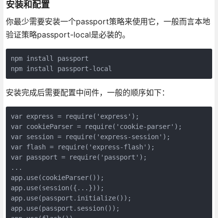
安装和配置
你最少需要安装一个passport策略来使用它，一般而言本地
验证策略passport-local是必装的。
npm install passport

npm install passport-local
安装完成后需要配置中间件，一般的顺序如下：
var express = require('express');

var cookieParser = require('cookie-parser');

var session = require('express-session');

var flash = require('express-flash');

var passport = require('passport');

...

app.use(cookieParser());

app.use(session({...}));

app.use(passport.initialize());

app.use(passport.session());
