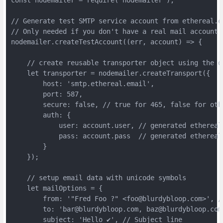
// Generate test SMTP service account from ethereal.em
// Only needed if you don't have a real mail account f
nodemailer.createTestAccount((err, account) => {

    // create reusable transporter object using the de
    let transporter = nodemailer.createTransport({

        host: 'smtp.ethereal.email',

        port: 587,

        secure: false, // true for 465, false for othe
        auth: {

            user: account.user, // generated ethereal 
            pass: account.pass  // generated ethereal 
        }

    });

    // setup email data with unicode symbols

    let mailOptions = {

        from: '"Fred Foo ?" <foo@blurdybloop.com>', //
        to: 'bar@blurdybloop.com, baz@blurdybloop.com
        subject: 'Hello ✔', // Subject line
