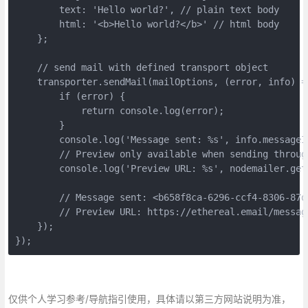
        text: 'Hello world?', // plain text body

        html: '<b>Hello world?</b>' // html body

    };

    // send mail with defined transport object

    transporter.sendMail(mailOptions, (error, info) =>
        if (error) {

            return console.log(error);

        }

        console.log('Message sent: %s', info.messageId
        // Preview only available when sending through
        console.log('Preview URL: %s', nodemailer.get
        // Message sent: <b658f8ca-6296-ccf4-8306-87d
        // Preview URL: https://ethereal.email/message
    });

});
仅供个人学习参考/导航指引使用，具体请以第三方网站说明为准，