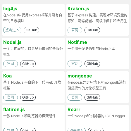
log4js
Kraken.js
在Nodejs中使用express框架并没有自
基于 express 构建，实现对环境变量的
带的日志模块
感知、动态配置、高级中间件和应用生
命周期的事件通知
点击进入
GitHub
官网
GitHub
Nodal.js
Notif.me
一个可扩展的，以意见为依据的全服务
一个用于发送通知的Node.js库
框架
官网
GitHub
官网
GitHub
Koa
mongoose
基于 Node.js 平台的下一代 web 开发
在node.js异步环境下对mongodb进行
框架
便捷操作的对象模型工具
官网
GitHub
官网
GitHub
flatiron.js
Roarr
一款 Node.js 和浏览器的框架组件
一个Node.js和浏览器的JSON logger
官网
GitHub
点击进入
GitHub