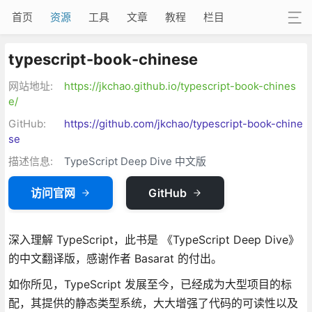
首页
资源
工具
文章
教程
栏目
typescript-book-chinese
网站地址:
https://jkchao.github.io/typescript-book-chines
e/
GitHub:
https://github.com/jkchao/typescript-book-chine
se
描述信息:
TypeScript Deep Dive 中文版
访问官网
GitHub
深入理解 TypeScript，此书是 《TypeScript Deep Dive》
的中文翻译版，感谢作者 Basarat 的付出。
如你所见，TypeScript 发展至今，已经成为大型项目的标
配，其提供的静态类型系统，大大增强了代码的可读性以及