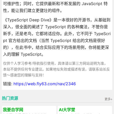
可维护性；同时，它提供最新和不断发展的 JavaScript 特
性，能让我们建立更健壮的组件。
《TypeScript Deep Dive》是一本很好的开源书，从基础到
深入，很全面的阐述了 TypeScript 的各种魔法，不管你是
新手，还是老鸟，它都将适应你。此外，它不同于 TypeScri
pt 官方给出的文档（当然 TypeScript 给出的文档是很好
的），在此书中，结合实际应用下的场景用例，你将能更深
入的理解 TypeScript。
仅供个人学习参考/导航指引使用，具体请以第三方网站说明为准，
本站不提供任何专业建议。如果地址失效或描述有误，请联系站长反
馈～感谢您的理解与支持！
链接:
https://web.fly63.com/nav/2346
热门资源
更多»
我要自学网
AI大学堂